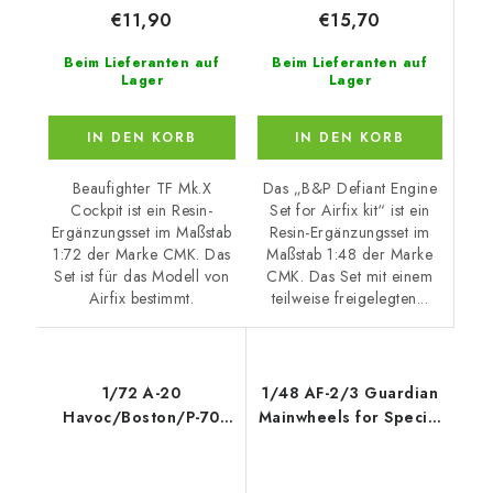
€15,70
€11,90
Beim Lieferanten auf
Beim Lieferanten auf
Lager
Lager
IN DEN KORB
IN DEN KORB
Das „B&P Defiant Engine
Beaufighter TF Mk.X
Set for Airfix kit“ ist ein
Cockpit ist ein Resin-
Resin-Ergänzungsset im
Ergänzungsset im Maßstab
Maßstab 1:48 der Marke
1:72 der Marke CMK. Das
CMK. Das Set mit einem
Set ist für das Modell von
teilweise freigelegten...
Airfix bestimmt.
1/72 A-20
1/48 AF-2/3 Guardian
Havoc/Boston/P-70
Mainwheels for Special
Wheels for Special
Hobby
Hobby