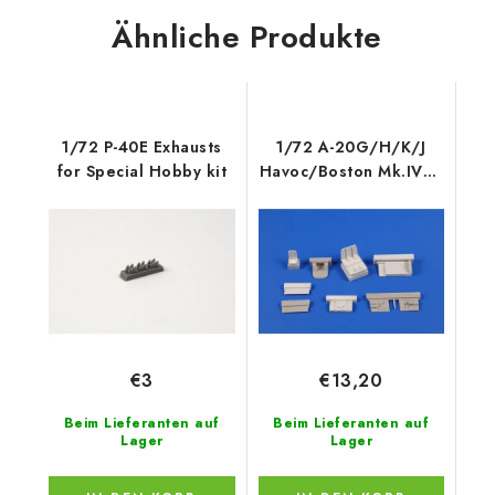
Ähnliche Produkte
1/72 P-40E Exhausts
1/72 A-20G/H/K/J
for Special Hobby kit
Havoc/Boston Mk.IV/V
cockpit
€3
€13,20
Beim Lieferanten auf
Beim Lieferanten auf
Lager
Lager