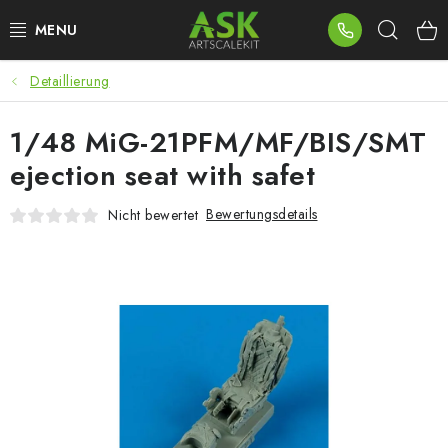
Zum
Such
Inhalt
springen
Detaillierung
BLOG
1/48 MiG-21PFM/MF/BIS/SMT
SUMMER DAYS
ejection seat with safet
WARHAMMER
Bewertungsdetails
Nicht bewertet
ASK PRODUKTE
NEUHEITEN
PLASTIKMODELLE
ZUBEHÖR