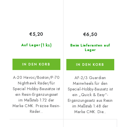
€5,20
€6,50
(1 ks)
Auf Lager
Beim Lieferanten auf
Lager
IN DEN KORB
IN DEN KORB
A-20 Havoc/Boston/P-70
AF-2/3 Guardian
Nighthawk Räder/für
Mainwheels für den
Special Hobby-Bausätze ist
Special-Hobby-Bausatz ist
ein Resin-Ergänzungsset
ein „Quick & Easy“-
im Maßstab 1:72 der
Ergänzungssatz aus Resin
Marke CMK. Präzise Resin-
im Maßstab 1:48 der
Räder...
Marke CMK. Die...