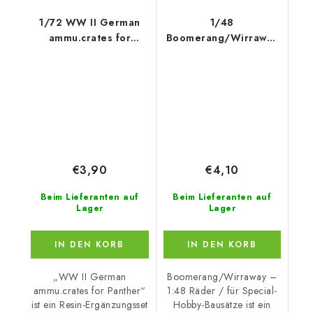
1/72 WW II German
1/48
ammu.crates for
Boomerang/Wirraway
Panther
– Wheels / for Special
Hob
€3,90
€4,10
Beim Lieferanten auf
Beim Lieferanten auf
Lager
Lager
IN DEN KORB
IN DEN KORB
„WW II German
Boomerang/Wirraway –
ammu.crates for Panther“
1:48 Räder / für Special-
ist ein Resin-Ergänzungsset
Hobby-Bausätze ist ein