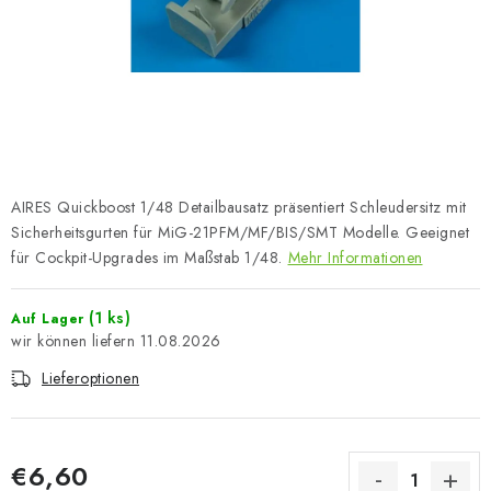
FARBEN & WERKZEUGE
PUBLIKATIONEN
SKY RIDERS COFFEE
VOUCHERS
AIRES Quickboost 1/48 Detailbausatz präsentiert Schleudersitz mit
VERKAUFTE MARKEN
Sicherheitsgurten für MiG-21PFM/MF/BIS/SMT Modelle. Geeignet
für Cockpit-Upgrades im Maßstab 1/48.
Mehr Informationen
Über uns
Meine Bestellung
Kontakte
(1 ks)
Auf Lager
Versand und Bezahlung
Bedingungen und Konditionen
11.08.2026
Datenschutzbestimmungen
Beschwerdeverfahren
Lieferoptionen
Großhandel
Modellfarben-Umrechner
Art Scale Modellbau-Glossar
FAQ
Ausstellungen 2026
€6,60