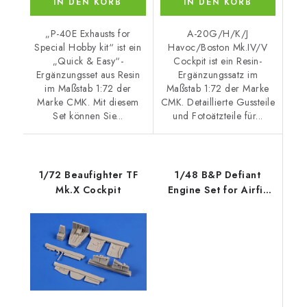
IN DEN KORB
IN DEN KORB
„P-40E Exhausts for
A-20G/H/K/J
Special Hobby kit“ ist ein
Havoc/Boston Mk.IV/V
„Quick & Easy“-
Cockpit ist ein Resin-
Ergänzungsset aus Resin
Ergänzungssatz im
im Maßstab 1:72 der
Maßstab 1:72 der Marke
Marke CMK. Mit diesem
CMK. Detaillierte Gussteile
Set können Sie...
und Fotoätzteile für...
1/72 Beaufighter TF
1/48 B&P Defiant
Mk.X Cockpit
Engine Set for Airfix
kit