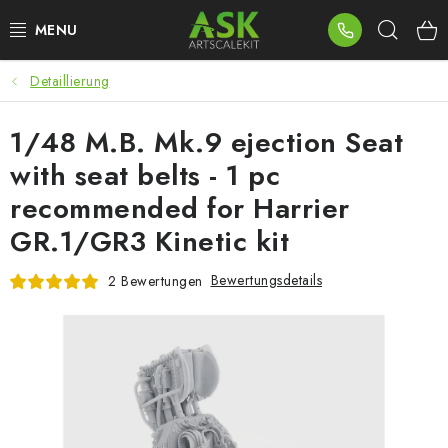
Zum
Such
Inhalt
springen
Detaillierung
BLOG
1/48 M.B. Mk.9 ejection Seat
SUMMER DAYS
with seat belts - 1 pc
WARHAMMER
recommended for Harrier
GR.1/GR3 Kinetic kit
ASK PRODUKTE
Bewertungsdetails
2 Bewertungen
NEUHEITEN
PLASTIKMODELLE
ZUBEHÖR