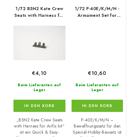
1/72 B5N2 Kate Crew
1/72 P-40E/K/M/N -
Seats with Harness for
Armament Set for
Airfix kit
Special Hobby
€10,60
€4,10
Beim Lieferanten auf
Beim Lieferanten auf
Lager
Lager
IN DEN KORB
IN DEN KORB
P-40E/K/M/N –
„B5N2 Kate Crew Seats
Bewaffnungssatz für den
with Harness for Airfix kit“
Special-Hobby-Bausatz ist
ist ein Quick & Easy-