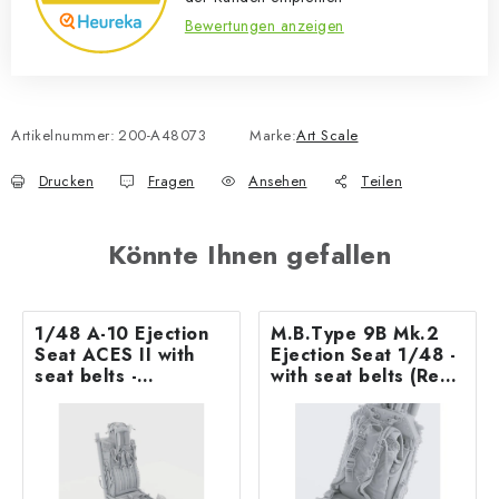
Bewertungen anzeigen
Artikelnummer:
200-A48073
Marke:
Art Scale
Drucken
Fragen
Ansehen
Teilen
Könnte Ihnen gefallen
1/48 A-10 Ejection
M.B.Type 9B Mk.2
Seat ACES II with
Ejection Seat 1/48 -
seat belts -
with seat belts (Rec.
recommended for
for Jaguar
GWH kit
GR.1/GR.1A– Airfix)
ASK 3D