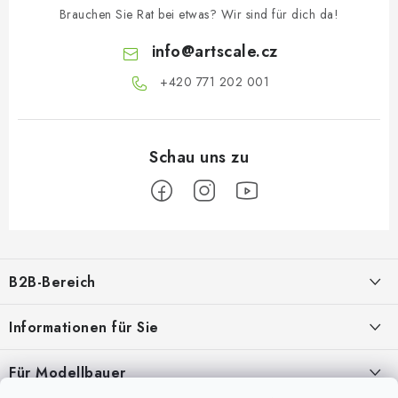
Brauchen Sie Rat bei etwas? Wir sind für dich da!
info
@
artscale.cz
+420 771 202 001​
F
u
B2B-Bereich
ß
z
Unser Ziel ist die 100%ige Orientierung an den Bedürfnissen der
Informationen für Sie
Geschäftspartner, die Bereitstellung geeigneter Dienstleistungen und
e
Service
i
Über uns
Für Modellbauer
l
Meine Bestellung