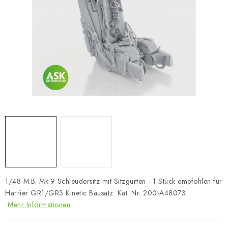
FARBEN & WERKZEUGE
PUBLIKATIONEN
SKY RIDERS COFFEE
VOUCHERS
VERKAUFTE MARKEN
Über uns
Meine Bestellung
Kontakte
Versand und Bezahlung
Bedingungen und Konditionen
Datenschutzbestimmungen
Beschwerdeverfahren
1/48 M.B. Mk.9 Schleudersitz mit Sitzgurten - 1 Stück empfohlen für
Großhandel
Modellfarben-Umrechner
Harrier GR1/GR3 Kinetic Bausatz. Kat. Nr. 200-A48073
Art Scale Modellbau-Glossar
FAQ
Ausstellungen 2026
Mehr Informationen