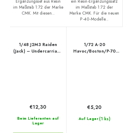
ein Resin-Ergänzungssatz
Ergänzungsset aus Resin
im Maßstab 1:72 der
im Maßstab 1:72 der Marke
Marke CMK. Für die neuen
CMK. Mit diesen...
P-40-Modelle...
1/48 J2M3 Raiden
1/72 A-20
(Jack) – Undercarriage
Havoc/Boston/P-70
set
Wheels for Special
Hobby
€12,30
€5,20
(1 ks)
Beim Lieferanten auf
Auf Lager
Lager