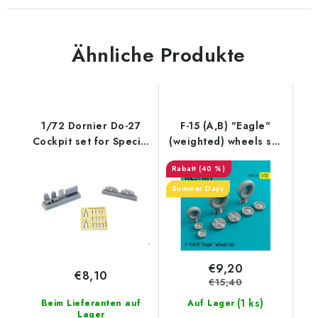
Ähnliche Produkte
1/72 Dornier Do-27
F-15 (A,B) "Eagle"
Cockpit set for Special
(weighted) wheels set
Hobby k
(1/32)
(40 %)
Summer Days
€9,20
€8,10
€15,40
(1 ks)
Beim Lieferanten auf
Auf Lager
Lager