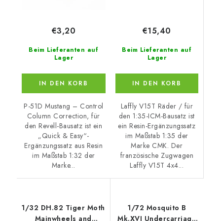
€15,40
€3,20
Beim Lieferanten auf
Beim Lieferanten auf
Lager
Lager
IN DEN KORB
IN DEN KORB
Laffly V15T Räder / für
P-51D Mustang – Control
den 1:35-ICM-Bausatz ist
Column Correction, für
ein Resin-Ergänzungssatz
den Revell-Bausatz ist ein
im Maßstab 1:35 der
„Quick & Easy“-
Marke CMK. Der
Ergänzungssatz aus Resin
französische Zugwagen
im Maßstab 1:32 der
Laffly V15T 4x4...
Marke...
1/32 DH.82 Tiger Moth
1/72 Mosquito B
Mainwheels and
Mk.XVI Undercarriage