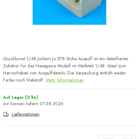
FARBEN & WERKZEUGE
PUBLIKATIONEN
SKY RIDERS COFFEE
VOUCHERS
Quickboost 1/48 Junkers Ju 87B Stuka Auspuff ist ein detailliertes
VERKAUFTE MARKEN
Zubehör für das Hasegawa Modell im Maßstab 1/48. Ideal zum
Hervorheben von Auspuffdetails. Die Verpackung enthält weder
Farbe noch Klebstoff.
Mehr Informationen
Über uns
Meine Bestellung
Kontakte
Versand und Bezahlung
Bedingungen und Konditionen
(2 ks)
Auf Lager
Datenschutzbestimmungen
Beschwerdeverfahren
07.08.2026
Großhandel
Modellfarben-Umrechner
Lieferoptionen
Art Scale Modellbau-Glossar
FAQ