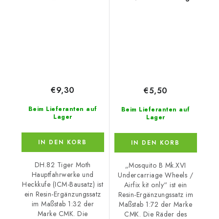
Tailskid (ICM kit)
Wheels / Airfix kit only
€9,30
€5,50
Beim Lieferanten auf
Beim Lieferanten auf
Lager
Lager
IN DEN KORB
IN DEN KORB
DH.82 Tiger Moth
„Mosquito B Mk.XVI
Hauptfahrwerke und
Undercarriage Wheels /
Heckkufe (ICM-Bausatz) ist
Airfix kit only“ ist ein
ein Resin-Ergänzungssatz
Resin-Ergänzungssatz im
im Maßstab 1:32 der
Maßstab 1:72 der Marke
Marke CMK. Die
CMK. Die Räder des