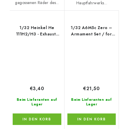
gegossenen Räder des...
Hauptfahrwerks...
1/32 Heinkel He
1/32 A6M5c Zero –
111H2/H3 - Exhausts
Armament Set / for
for REV
Hasegawa kit
€3,40
€21,50
Beim Lieferanten auf
Beim Lieferanten auf
Lager
Lager
IN DEN KORB
IN DEN KORB