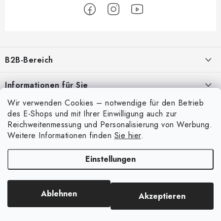
F
u
B2B-Bereich
ß
z
Unser Ziel ist die 100%ige Orientierung an den Bedürfnissen der
Informationen für Sie
Geschäftspartner, die Bereitstellung geeigneter Dienstleistungen und
e
Service
Wir verwenden Cookies – notwendige für den Betrieb
i
Über uns
Mein Konto
des E-Shops und mit Ihrer Einwilligung auch zur
l
Meine Bestellung
Reichweitenmessung und Personalisierung von Werbung.
ANMELDUNG
Anmelden
e
Weitere Informationen finden
Sie hier
.
Kontakte
Registrierung
Einstellungen
Versand und Bezahlung
Copyright 2026
Art Scale Kit
. Alle Rechte vorbehalten.
Bestellhistorie
Erstellt von Shoptet Premium
|
Anque Media
Bedingungen und Konditionen
Ablehnen
Akzeptieren
Datenschutzbestimmungen
Beschwerdeverfahren