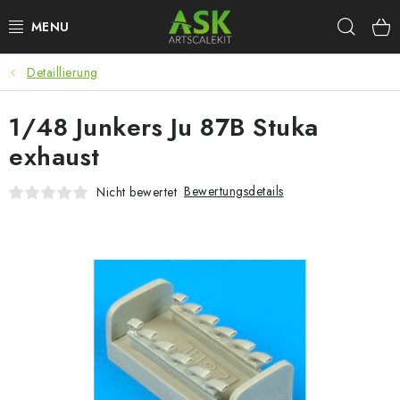
Zum
Such
Inhalt
springen
Detaillierung
BLOG
1/48 Junkers Ju 87B Stuka
SUMMER DAYS
exhaust
WARHAMMER
Bewertungsdetails
Nicht bewertet
ASK PRODUKTE
NEUHEITEN
PLASTIKMODELLE
ZUBEHÖR