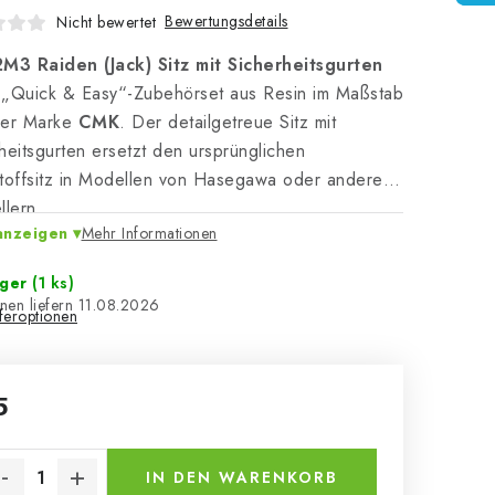
Bewertungsdetails
Nicht bewertet
2M3 Raiden (Jack) Sitz mit Sicherheitsgurten
n „Quick & Easy“-Zubehörset aus Resin im Maßstab
der Marke
CMK
. Der detailgetreue Sitz mit
heitsgurten ersetzt den ursprünglichen
toffsitz in Modellen von Hasegawa oder anderen
llern.
anzeigen
Mehr Informationen
ager
(1 ks)
11.08.2026
eferoptionen
5
kaufspreis:
IN DEN WARENKORB