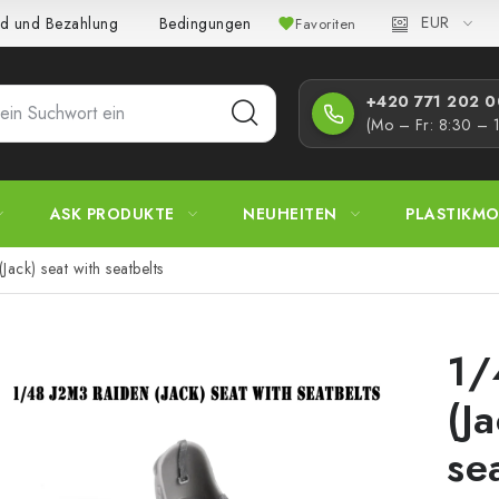
EUR
d und Bezahlung
Bedingungen und Konditionen
Datenschutz
Favoriten
+420 771 202 00
(Mo – Fr: 8:30 – 
ASK PRODUKTE
NEUHEITEN
PLASTIKMO
ack) seat with seatbelts
1/
(J
se