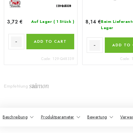
3,72 €
8,14 €
Auf Lager
( 1 Stück )
Beim Lieferant
Lager
ADD TO CART
ADD TO
Code:
129-Q48339
Code:
Empfehlung
Beschreibung
Produktparameter
Bewertung
Verwan