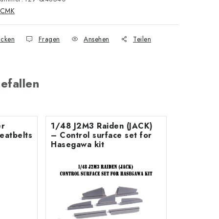
CMK
cken
Fragen
Ansehen
Teilen
efallen
er
1/48 J2M3 Raiden (JACK)
seatbelts
– Control surface set for
Hasegawa kit