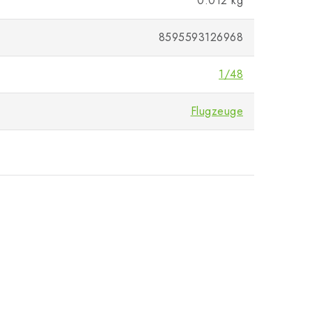
0.012 kg
8595593126968
1/48
Flugzeuge