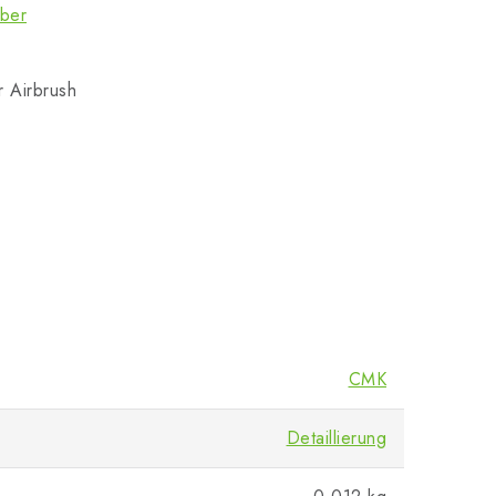
eber
r Airbrush
CMK
Detaillierung