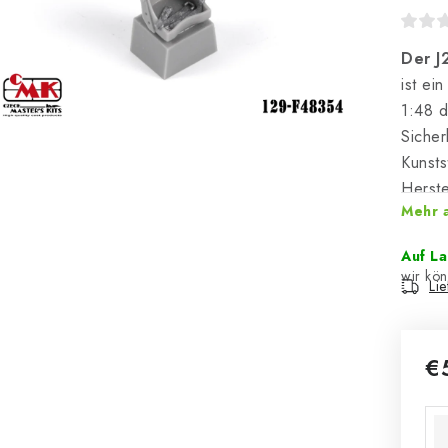
Der J
ist ei
1:48 
Sicher
Kunsts
Herste
Mehr 
Auf L
Li
€
Ver