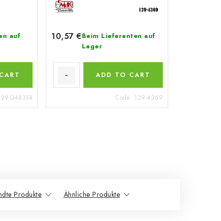
10,57 €
en auf
Beim Lieferanten auf
Lager
 CART
ADD TO CART
129-Q48358
Code:
129-4369
dte Produkte
Ähnliche Produkte