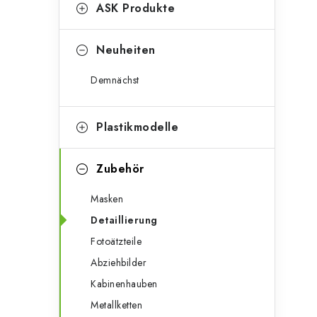
g
ASK Produkte
e
o
n
r
Neuheiten
l
i
Demnächst
e
e
n
i
Plastikmodelle
s
Zubehör
t
Masken
e
Detaillierung
Fotoätzteile
Abziehbilder
Kabinenhauben
Metallketten