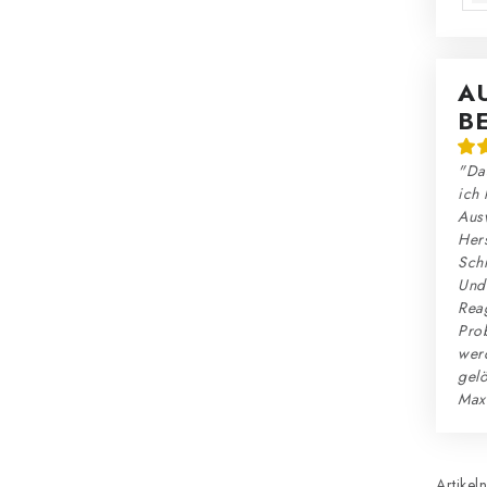
A
B
"Das
ich 
Ausw
Hers
Schn
Und:
Reag
Prob
wer
gelö
Max
Artikel