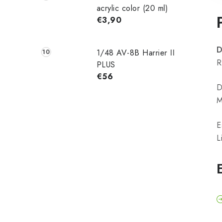
acrylic color (20 ml)
€3,90
D
1/48 AV-8B Harrier II
R
PLUS
€56
D
M
E
L