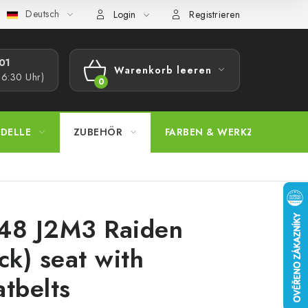
Deutsch
bestimmungen
Beschwerdeverfahren
Großhandel
Model
Login
Registrieren
1​
Warenkorb leeren
16:30 Uhr)
WARENKORB
DELLE
ZUBEHÖR
FARBEN & WERKZEUGE
48 J2M3 Raiden
ack) seat with
atbelts