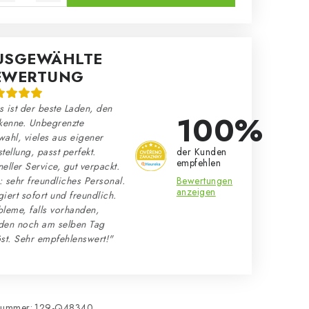
USGEWÄHLTE
EWERTUNG
 ist der beste Laden, den
100%
kenne. Unbegrenzte
ahl, vieles aus eigener
der Kunden
tellung, passt perfekt.
empfehlen
eller Service, gut verpackt.
Bewertungen
 sehr freundliches Personal.
anzeigen
iert sofort und freundlich.
leme, falls vorhanden,
den noch am selben Tag
st. Sehr empfehlenswert!"
nummer:
129-Q48340