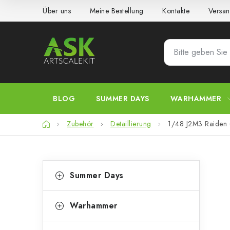
Zum
Über uns
Meine Bestellung
Kontakte
Versan
Inhalt
springen
BLOG
SUMMER DAYS
WARHAMMER
Startseite
Zubehör
Detaillierung
1/48 J2M3 Raiden (J
S
K
Kategorien
Summer Days
überspringen
a
e
t
i
Warhammer
e
t