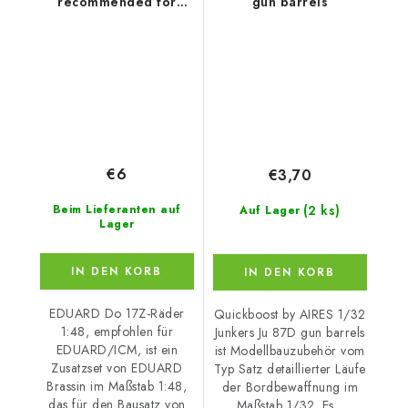
recommended for
gun barrels
EDUARD/ICM
€6
€3,70
(2 ks)
Beim Lieferanten auf
Auf Lager
Lager
IN DEN KORB
IN DEN KORB
EDUARD Do 17Z-Räder
Quickboost by AIRES 1/32
1:48, empfohlen für
Junkers Ju 87D gun barrels
EDUARD/ICM, ist ein
ist Modellbauzubehör vom
Zusatzset von EDUARD
Typ Satz detaillierter Läufe
Brassin im Maßstab 1:48,
der Bordbewaffnung im
das für den Bausatz von
Maßstab 1/32. Es...