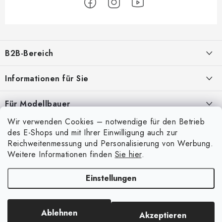
F
u
B2B-Bereich
ß
z
Unser Ziel ist die 100%ige Orientierung an den Bedürfnissen der
Informationen für Sie
Geschäftspartner, die Bereitstellung geeigneter Dienstleistungen und
e
Service
i
Über uns
Für Modellbauer
l
Meine Bestellung
ANMELDUNG
Wir verwenden Cookies – notwendige für den Betrieb
Modellfarben-Umrechner
e
Mein Konto
des E-Shops und mit Ihrer Einwilligung auch zur
Kontakte
Art Scale Modellbau-Glossar
Reichweitenmessung und Personalisierung von Werbung.
Anmelden
Weitere Informationen finden
Sie hier
.
Versand und Bezahlung
FAQ
Registrierung
Bedingungen und Konditionen
Einstellungen
Ausstellungen 2026
Copyright 2026
Art Scale Kit
. Alle Rechte vorbehalten.
Bestellhistorie
Datenschutzbestimmungen
Erstellt von Shoptet Premium
|
Anque Media
Persönliche Abholung in Liberec
Beschwerdeverfahren
Ablehnen
Akzeptieren
Facebook-Gruppe ASK Builders