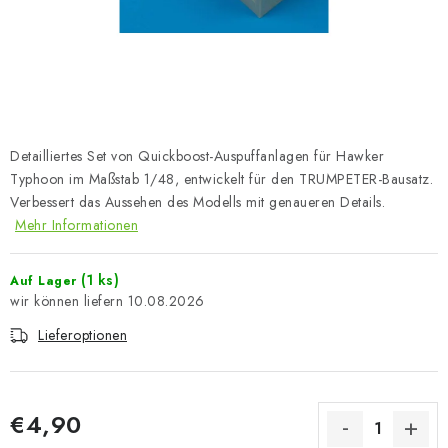
FARBEN & WERKZEUGE
PUBLIKATIONEN
SKY RIDERS COFFEE
Detailliertes Set von Quickboost-Auspuffanlagen für Hawker
VOUCHERS
Typhoon im Maßstab 1/48, entwickelt für den TRUMPETER-Bausatz.
Verbessert das Aussehen des Modells mit genaueren Details.
VERKAUFTE MARKEN
Mehr Informationen
Über uns
Meine Bestellung
Kontakte
(1 ks)
Auf Lager
Versand und Bezahlung
Bedingungen und Konditionen
10.08.2026
Datenschutzbestimmungen
Beschwerdeverfahren
Lieferoptionen
Großhandel
Modellfarben-Umrechner
Art Scale Modellbau-Glossar
FAQ
Ausstellungen 2026
€4,90