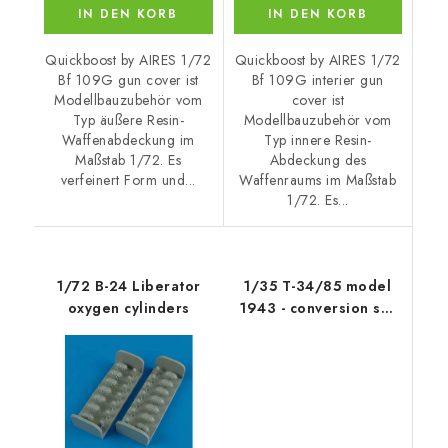
IN DEN KORB
IN DEN KORB
Quickboost by AIRES 1/72
Quickboost by AIRES 1/72
Bf 109G gun cover ist
Bf 109G interier gun
Modellbauzubehör vom
cover ist
Typ äußere Resin-
Modellbauzubehör vom
Waffenabdeckung im
Typ innere Resin-
Maßstab 1/72. Es
Abdeckung des
verfeinert Form und...
Waffenraums im Maßstab
1/72. Es...
1/72 B-24 Liberator
1/35 T-34/85 model
oxygen cylinders
1943 - conversion set
for TAM