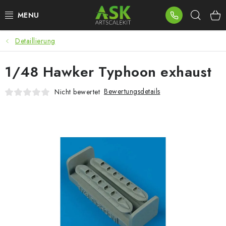
Zum
Such
Inhalt
springen
Detaillierung
BLOG
1/48 Hawker Typhoon exhaust
SUMMER DAYS
Bewertungsdetails
Nicht bewertet
WARHAMMER
ASK PRODUKTE
NEUHEITEN
PLASTIKMODELLE
ZUBEHÖR