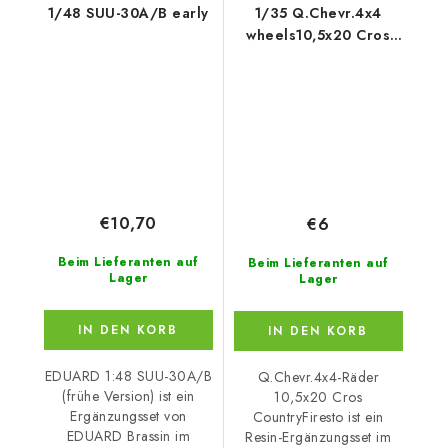
1/48 SUU-30A/B early
1/35 Q.Chevr.4x4
wheels10,5x20 Cros
CountryFiresto
€10,70
€6
Beim Lieferanten auf
Beim Lieferanten auf
Lager
Lager
IN DEN KORB
IN DEN KORB
EDUARD 1:48 SUU-30A/B
Q.Chevr.4x4-Räder
(frühe Version) ist ein
10,5x20 Cros
Ergänzungsset von
CountryFiresto ist ein
EDUARD Brassin im
Resin-Ergänzungsset im