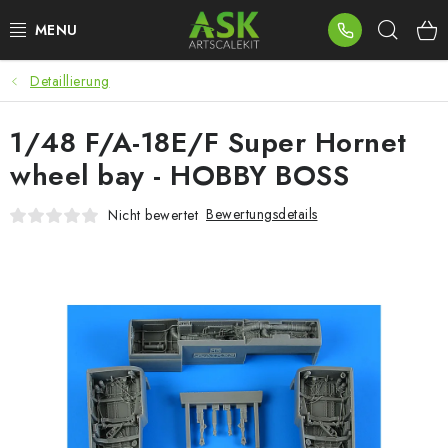
Zum
Such
Inhalt
springen
Detaillierung
BLOG
1/48 F/A-18E/F Super Hornet
SUMMER DAYS
wheel bay - HOBBY BOSS
WARHAMMER
Bewertungsdetails
Nicht bewertet
ASK PRODUKTE
NEUHEITEN
PLASTIKMODELLE
ZUBEHÖR