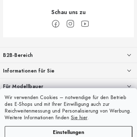
F
u
B2B-Bereich
ß
z
Unser Ziel ist die 100%ige Orientierung an den Bedürfnissen der
Informationen für Sie
Geschäftspartner, die Bereitstellung geeigneter Dienstleistungen und
e
Service
i
Über uns
Für Modellbauer
l
Meine Bestellung
ANMELDUNG
Wir verwenden Cookies – notwendige für den Betrieb
Modellfarben-Umrechner
e
Mein Konto
des E-Shops und mit Ihrer Einwilligung auch zur
Kontakte
Art Scale Modellbau-Glossar
Reichweitenmessung und Personalisierung von Werbung.
Anmelden
Weitere Informationen finden
Sie hier
.
Versand und Bezahlung
FAQ
Registrierung
Bedingungen und Konditionen
Einstellungen
Ausstellungen 2026
Copyright 2026
Art Scale Kit
. Alle Rechte vorbehalten.