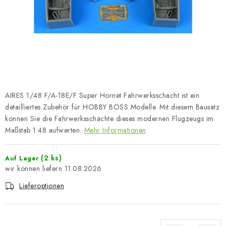
FARBEN & WERKZEUGE
PUBLIKATIONEN
SKY RIDERS COFFEE
VOUCHERS
AIRES 1/48 F/A-18E/F Super Hornet Fahrwerksschacht ist ein
VERKAUFTE MARKEN
detailliertes Zubehör für HOBBY BOSS Modelle. Mit diesem Bausatz
können Sie die Fahrwerksschächte dieses modernen Flugzeugs im
Maßstab 1:48 aufwerten.
Mehr Informationen
Über uns
Meine Bestellung
Kontakte
Versand und Bezahlung
Bedingungen und Konditionen
(2 ks)
Auf Lager
Datenschutzbestimmungen
Beschwerdeverfahren
11.08.2026
Großhandel
Modellfarben-Umrechner
Lieferoptionen
Art Scale Modellbau-Glossar
FAQ
Ausstellungen 2026