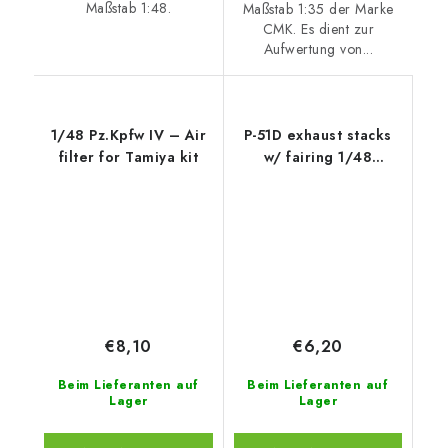
Maßstab 1:48.
Maßstab 1:35 der Marke
CMK. Es dient zur
Aufwertung von...
1/48 Pz.Kpfw IV – Air
P-51D exhaust stacks
filter for Tamiya kit
w/ fairing 1/48
recommended for
EDUARD
€8,10
€6,20
Beim Lieferanten auf
Beim Lieferanten auf
Lager
Lager