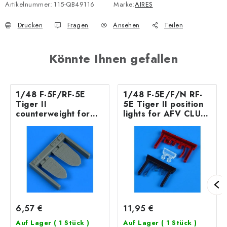
Artikelnummer:
115-QB49116
Marke:
AIRES
Drucken
Fragen
Ansehen
Teilen
Könnte Ihnen gefallen
1/48 F-5F/RF-5E
1/48 F-5E/F/N RF-
Tiger II
5E Tiger II position
counterweight for
lights for AFV CLUB
AFV CLUB kit
kit
6,57 €
11,95 €
Auf Lager
( 1 Stück )
Auf Lager
( 1 Stück )