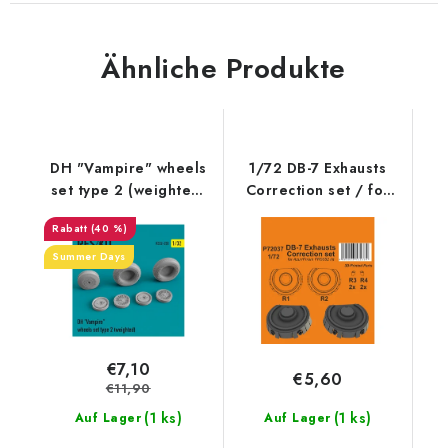
Ähnliche Produkte
DH "Vampire" wheels
1/72 DB-7 Exhausts
set type 2 (weighted)
Correction set / for
(1/32)
Azur/Frrom kit
(40 %)
Summer Days
€7,10
€5,60
€11,90
(1 ks)
(1 ks)
Auf Lager
Auf Lager