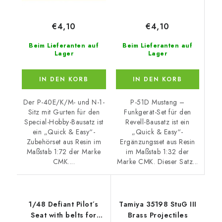
€4,10
€4,10
Beim Lieferanten auf
Beim Lieferanten auf
Lager
Lager
IN DEN KORB
IN DEN KORB
P-51D Mustang –
Der P-40E/K/M- und N-1-
Funkgerät-Set für den
Sitz mit Gurten für den
Revell-Bausatz ist ein
Special-Hobby-Bausatz ist
„Quick & Easy“-
ein „Quick & Easy“-
Ergänzungsset aus Resin
Zubehörset aus Resin im
im Maßstab 1:32 der
Maßstab 1:72 der Marke
Marke CMK. Dieser Satz...
CMK....
1/48 Defiant Pilot´s
Tamiya 35198 StuG III
Seat with belts for
Brass Projectiles