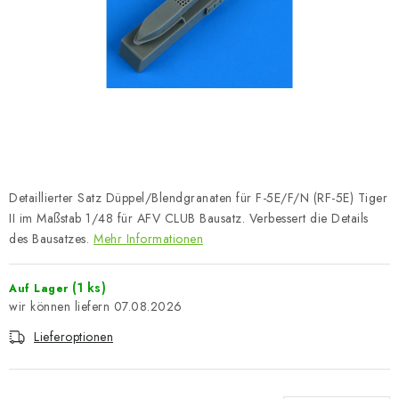
FARBEN & WERKZEUGE
PUBLIKATIONEN
SKY RIDERS COFFEE
VOUCHERS
VERKAUFTE MARKEN
Detaillierter Satz Düppel/Blendgranaten für F-5E/F/N (RF-5E) Tiger
II im Maßstab 1/48 für AFV CLUB Bausatz. Verbessert die Details
Über uns
Meine Bestellung
Kontakte
des Bausatzes.
Mehr Informationen
Versand und Bezahlung
Bedingungen und Konditionen
(1 ks)
Auf Lager
Datenschutzbestimmungen
Beschwerdeverfahren
07.08.2026
Großhandel
Modellfarben-Umrechner
Lieferoptionen
Art Scale Modellbau-Glossar
FAQ
Ausstellungen 2026