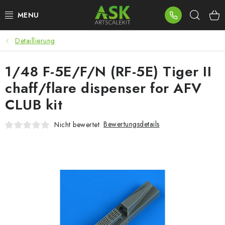
Zum
Such
Inhalt
springen
Detaillierung
BLOG
1/48 F-5E/F/N (RF-5E) Tiger II
SUMMER DAYS
chaff/flare dispenser for AFV
WARHAMMER
CLUB kit
ASK PRODUKTE
Bewertungsdetails
Nicht bewertet
NEUHEITEN
PLASTIKMODELLE
ZUBEHÖR