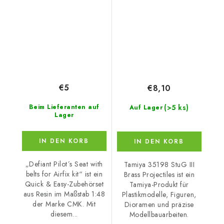
Airfix kit
€5
€8,10
(>5 ks)
Beim Lieferanten auf
Auf Lager
Lager
IN DEN KORB
IN DEN KORB
„Defiant Pilot´s Seat with
Tamiya 35198 StuG III
belts for Airfix kit“ ist ein
Brass Projectiles ist ein
Quick & Easy-Zubehörset
Tamiya-Produkt für
aus Resin im Maßstab 1:48
Plastikmodelle, Figuren,
der Marke CMK. Mit
Dioramen und präzise
diesem...
Modellbauarbeiten.