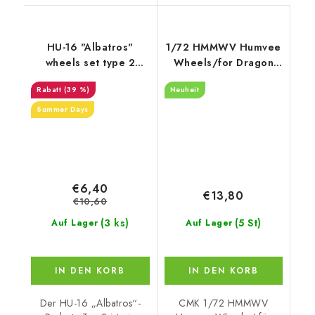
HU-16 "Albatros"
1/72 HMMWV Humvee
wheels set type 2
Wheels/for Dragon
(1/48)
kits
(39 %)
Neuheit
Summer Days
€6,40
€13,80
€10,60
(3 ks)
(5 St)
Auf Lager
Auf Lager
IN DEN KORB
IN DEN KORB
Der HU-16 „Albatros“-
CMK 1/72 HMMWV