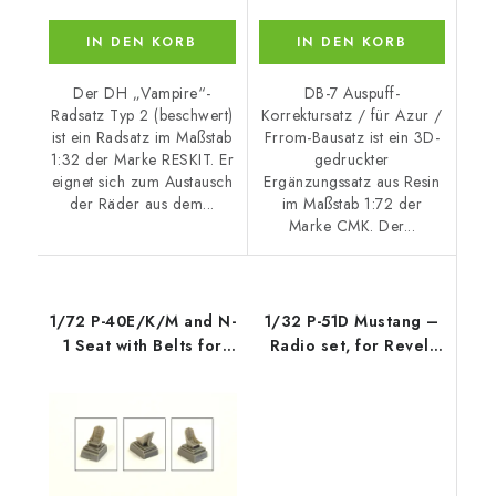
IN DEN KORB
IN DEN KORB
Der DH „Vampire“-
DB-7 Auspuff-
Radsatz Typ 2 (beschwert)
Korrektursatz / für Azur /
ist ein Radsatz im Maßstab
Frrom-Bausatz ist ein 3D-
1:32 der Marke RESKIT. Er
gedruckter
eignet sich zum Austausch
Ergänzungssatz aus Resin
der Räder aus dem...
im Maßstab 1:72 der
Marke CMK. Der...
1/72 P-40E/K/M and N-
1/32 P-51D Mustang –
1 Seat with Belts for
Radio set, for Revell
Special
kit