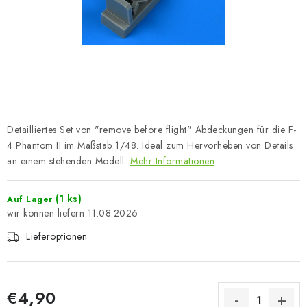
FARBEN & WERKZEUGE
PUBLIKATIONEN
SKY RIDERS COFFEE
VOUCHERS
Detailliertes Set von "remove before flight" Abdeckungen für die F-
VERKAUFTE MARKEN
4 Phantom II im Maßstab 1/48. Ideal zum Hervorheben von Details
an einem stehenden Modell.
Mehr Informationen
Über uns
Meine Bestellung
Kontakte
(1 ks)
Auf Lager
Versand und Bezahlung
Bedingungen und Konditionen
11.08.2026
Datenschutzbestimmungen
Beschwerdeverfahren
Lieferoptionen
Großhandel
Modellfarben-Umrechner
Art Scale Modellbau-Glossar
FAQ
Ausstellungen 2026
€4,90