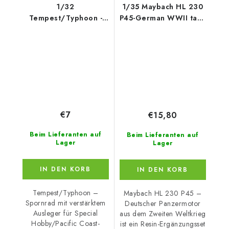
1/32
1/35 Maybach HL 230
Tempest/Typhoon -
P45-German WWII tank
Tail wheel with
egine
strengthene
€7
€15,80
Beim Lieferanten auf
Beim Lieferanten auf
Lager
Lager
IN DEN KORB
IN DEN KORB
Tempest/Typhoon –
Maybach HL 230 P45 –
Spornrad mit verstärktem
Deutscher Panzermotor
Ausleger für Special
aus dem Zweiten Weltkrieg
Hobby/Pacific Coast-
ist ein Resin-Ergänzungsset