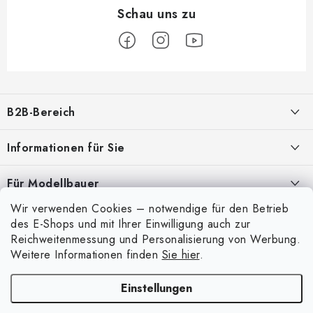
F
u
B2B-Bereich
ß
z
Unser Ziel ist die 100%ige Orientierung an den Bedürfnissen der
Informationen für Sie
Geschäftspartner, die Bereitstellung geeigneter Dienstleistungen und
e
Service
i
Über uns
Für Modellbauer
l
Meine Bestellung
ANMELDUNG
Wir verwenden Cookies – notwendige für den Betrieb
Modellfarben-Umrechner
e
Mein Konto
des E-Shops und mit Ihrer Einwilligung auch zur
Kontakte
Art Scale Modellbau-Glossar
Reichweitenmessung und Personalisierung von Werbung.
Anmelden
Weitere Informationen finden
Sie hier
.
Versand und Bezahlung
FAQ
Registrierung
Bedingungen und Konditionen
Einstellungen
Ausstellungen 2026
Copyright 2026
Art Scale Kit
. Alle Rechte vorbehalten.
Bestellhistorie
Datenschutzbestimmungen