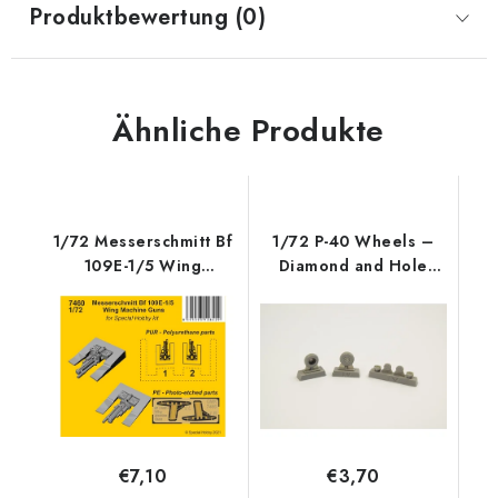
Produktbewertung (0)
Ähnliche Produkte
1/72 Messerschmitt Bf
1/72 P-40 Wheels –
109E-1/5 Wing
Diamond and Hole
Machine Guns - CMK
Tread for Spec
€7,10
€3,70