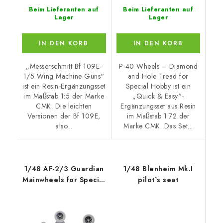
Beim Lieferanten auf
Beim Lieferanten auf
Lager
Lager
IN DEN KORB
IN DEN KORB
„Messerschmitt Bf 109E-
P-40 Wheels – Diamond
1/5 Wing Machine Guns“
and Hole Tread for
ist ein Resin-Ergänzungsset
Special Hobby ist ein
im Maßstab 1:5 der Marke
„Quick & Easy“-
CMK. Die leichten
Ergänzungsset aus Resin
Versionen der Bf 109E,
im Maßstab 1:72 der
also...
Marke CMK. Das Set...
1/48 AF-2/3 Guardian
1/48 Blenheim Mk.I
Mainwheels for Special
pilot`s seat
Hobby