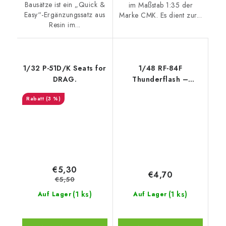
Bausätze ist ein „Quick &
im Maßstab 1:35 der
Easy“-Ergänzungssatz aus
Marke CMK. Es dient zur...
Resin im...
1/32 P-51D/K Seats for
1/48 RF-84F
DRAG.
Thunderflash –
Correction Martin
(3 %)
Baker
€5,30
€4,70
€5,50
(1 ks)
(1 ks)
Auf Lager
Auf Lager