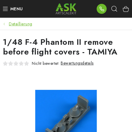
Zum
Such
Inhalt
springen
Detaillierung
BLOG
1/48 F-4 Phantom II remove
SUMMER DAYS
before flight covers - TAMIYA
WARHAMMER
Bewertungsdetails
Nicht bewertet
ASK PRODUKTE
NEUHEITEN
PLASTIKMODELLE
ZUBEHÖR