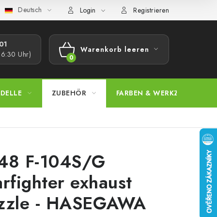
Deutsch
bestimmungen
Beschwerdeverfahren
Großhandel
Model
Login
Registrieren
1​
Warenkorb leeren
16:30 Uhr)
WARENKORB
DELLE
ZUBEHÖR
FARBEN & WERKZEUGE
48 F-104S/G
arfighter exhaust
zzle - HASEGAWA