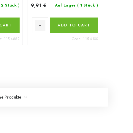
9,91 €
 2 Stück )
Auf Lager
( 1 Stück )
 CART
ADD TO CART
e:
115-4882
Code:
115-4100
he Produkte