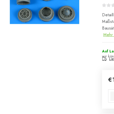
Detail
Maßst
Bausät
Mehr 
Auf L
Li
€
Ver