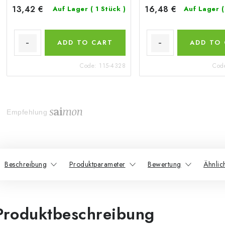
13,42 €
16,48 €
Auf Lager
( 1 Stück )
Auf Lager
(
ADD TO CART
ADD TO
Code:
115-4328
Cod
Empfehlung
Beschreibung
Produktparameter
Bewertung
Ähnlic
Produktbeschreibung