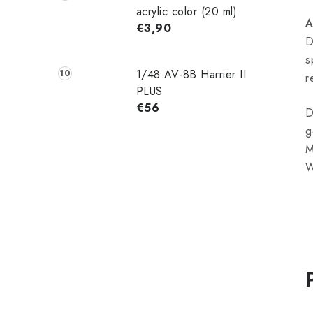
acrylic color (20 ml)
A
€3,90
D
s
1/48 AV-8B Harrier II
r
PLUS
€56
D
g
M
W