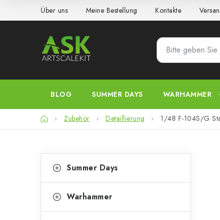
Zum
Über uns
Meine Bestellung
Kontakte
Versan
Inhalt
springen
BLOG
SUMMER DAYS
WARHAMMER
Startseite
Zubehör
Detaillierung
1/48 F-104S/G Sta
S
K
Kategorien
Summer Days
überspringen
a
e
t
i
Warhammer
e
t