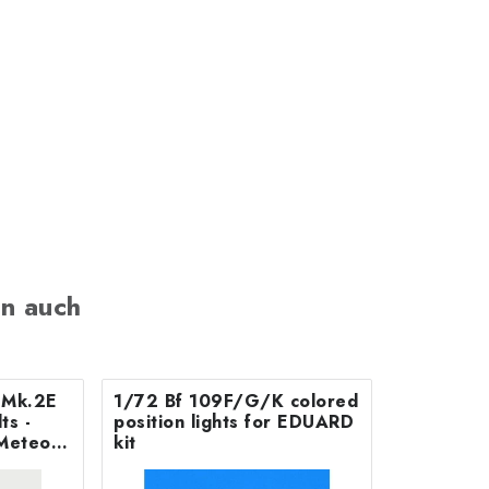
n auch
B Mk.2E
1/72 Bf 109F/G/K colored
position lights for EDUARD
Meteor
kit