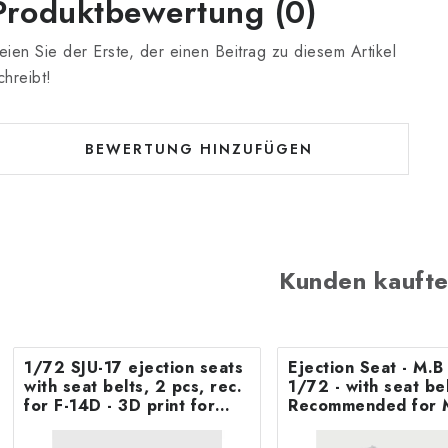
Produktbewertung (0)
eien Sie der Erste, der einen Beitrag zu diesem Artikel
chreibt!
BEWERTUNG HINZUFÜGEN
Kunden kaufte
1/72 SJU-17 ejection seats
Ejection Seat - M.
with seat belts, 2 pcs, rec.
1/72 - with seat belts -
for F-14D - 3D print for
Recommended for 
Tamiya
F.8/FR9 Airfix