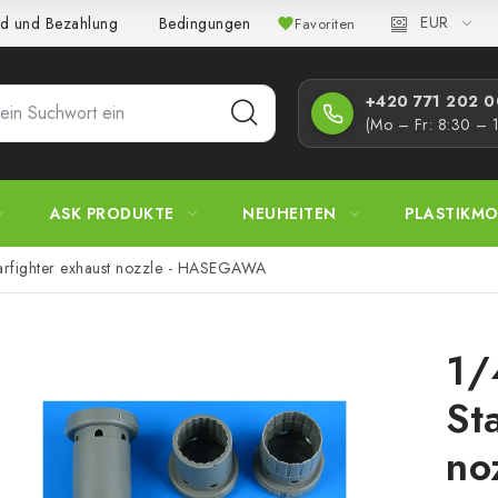
EUR
d und Bezahlung
Bedingungen und Konditionen
Datenschutz
Favoriten
+420 771 202 00
(Mo – Fr: 8:30 – 
ASK PRODUKTE
NEUHEITEN
PLASTIKMO
rfighter exhaust nozzle - HASEGAWA
1/
St
no