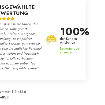
USGEWÄHLTE
EWERTUNG
 ist der beste Laden, den
100%
kenne. Unbegrenzte
ahl, vieles aus eigener
der Kunden
tellung, passt perfekt.
empfehlen
eller Service, gut verpackt.
Bewertungen
 sehr freundliches Personal.
anzeigen
iert sofort und freundlich.
leme, falls vorhanden,
den noch am selben Tag
st. Sehr empfehlenswert!"
nummer:
115-4836
AIRES