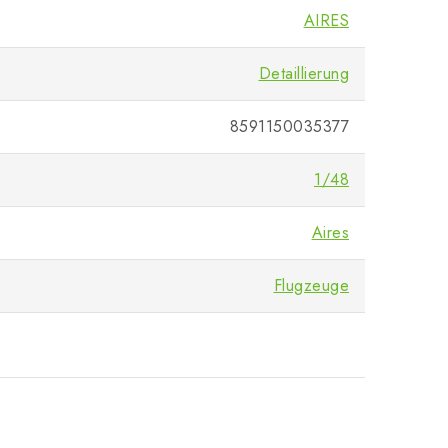
AIRES
Detaillierung
8591150035377
1/48
Aires
Flugzeuge