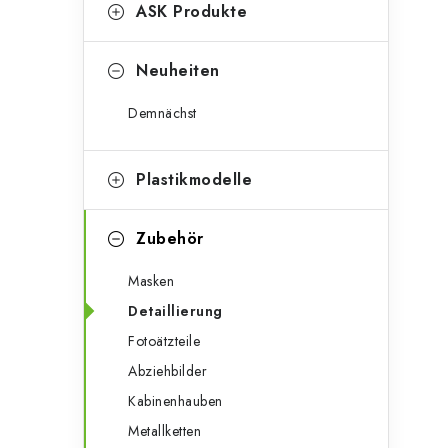
g
ASK Produkte
e
o
n
r
Neuheiten
l
i
Demnächst
e
e
n
i
Plastikmodelle
s
Zubehör
t
Masken
e
Detaillierung
Fotoätzteile
Abziehbilder
Kabinenhauben
Metallketten