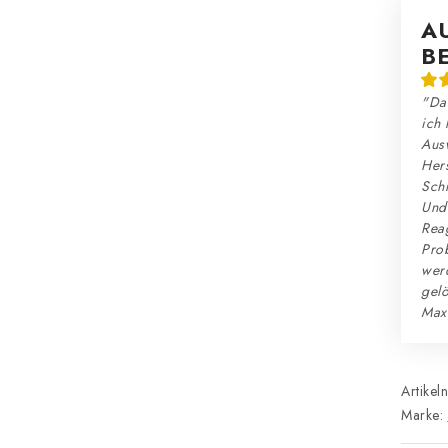
A
B
"Das
ich 
Ausw
Hers
Schn
Und:
Reag
Prob
wer
gelö
Max
Artikel
Marke: