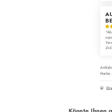
A
B
"Abs
sup
Ver
👍
Artikel
Marke:
Dru
Könnte Ihnen g