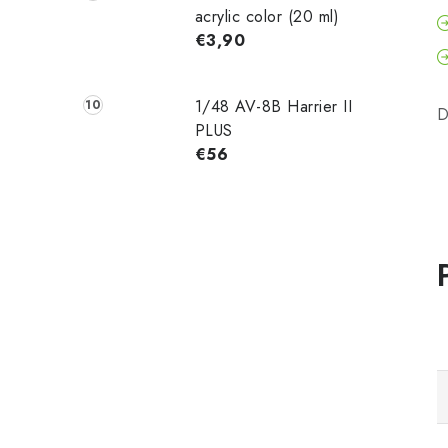
acrylic color (20 ml)
€3,90
1/48 AV-8B Harrier II
D
PLUS
€56