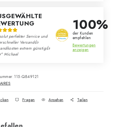
USGEWÄHLTE
100%
EWERTUNG
der Kunden
olut perfekter Service und
empfehlen
erschneller Versand👍
Bewertungen
sandkosten extrem günstig👍
anzeigen
" Michael
nummer:
115-QB49121
AIRES
cken
Fragen
Ansehen
Teilen
efallen