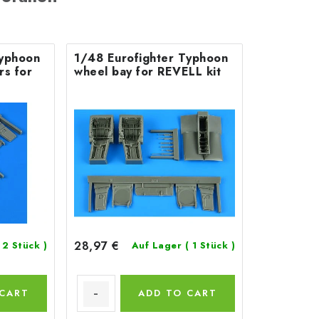
Typhoon
1/48 Eurofighter Typhoon
rs for
wheel bay for REVELL kit
28,97 €
 2 Stück )
Auf Lager
( 1 Stück )
 CART
ADD TO CART