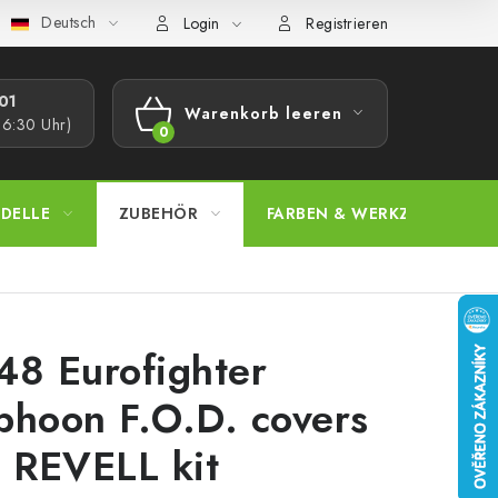
Deutsch
bestimmungen
Beschwerdeverfahren
Großhandel
Model
Login
Registrieren
1​
Warenkorb leeren
16:30 Uhr)
WARENKORB
DELLE
ZUBEHÖR
FARBEN & WERKZEUGE
48 Eurofighter
phoon F.O.D. covers
r REVELL kit