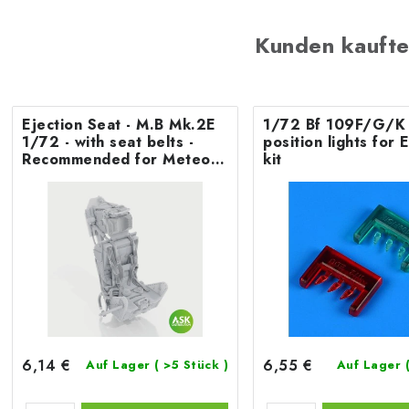
Kunden kaufte
Ejection Seat - M.B Mk.2E
1/72 Bf 109F/G/K 
1/72 - with seat belts -
position lights fo
Recommended for Meteor
kit
F.8/FR9 Airfix
6,14 €
6,55 €
Auf Lager
( >5 Stück )
Auf Lager