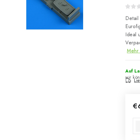
Detai
Eurofi
Ideal 
Verpac
Mehr 
Auf L
Li
€
Ver