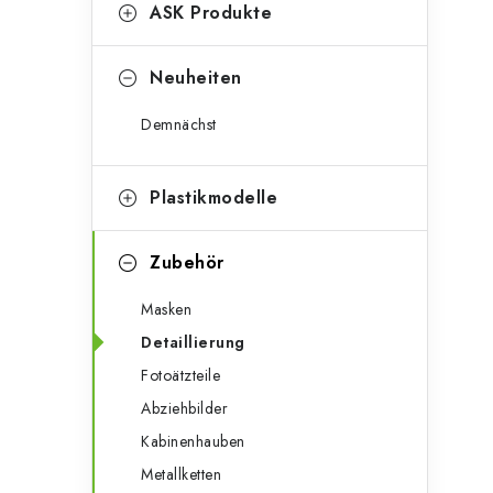
g
ASK Produkte
e
o
n
r
Neuheiten
l
i
Demnächst
e
e
n
i
Plastikmodelle
s
Zubehör
t
Masken
e
Detaillierung
Fotoätzteile
Abziehbilder
Kabinenhauben
Metallketten