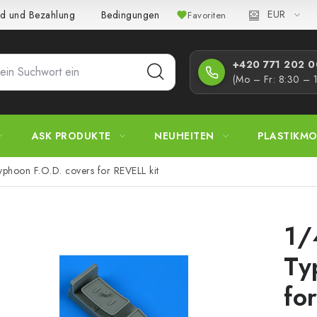
EUR
d und Bezahlung
Bedingungen und Konditionen
Datenschutz
Favoriten
+420 771 202 00
(Mo – Fr: 8:30 – 
ASK PRODUKTE
NEUHEITEN
PLASTIKMO
yphoon F.O.D. covers for REVELL kit
1/
Ty
fo