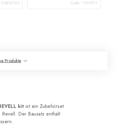
15-QB49122
Code:
115-4911
he Produkte
REVELL kit
ist ein Zubehörset
 Revell. Der Bausatz enthält
ssern.