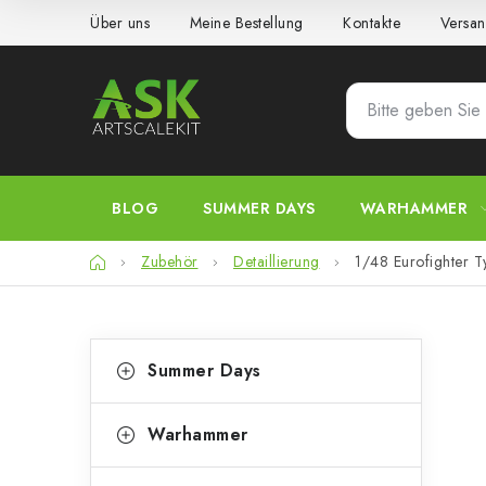
Zum
Über uns
Meine Bestellung
Kontakte
Versan
Inhalt
springen
BLOG
SUMMER DAYS
WARHAMMER
Startseite
Zubehör
Detaillierung
1/48 Eurofighter T
S
K
Kategorien
Summer Days
überspringen
a
e
t
i
Warhammer
e
t