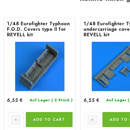
1/48 Eurofighter Typhoon
1/48 Eurofighter 
F.O.D. Covers type II for
undercarriage cove
REVELL kit
REVELL kit
6,55 €
6,55 €
Auf Lager
( 2 Stück )
Auf Lager
(
ADD TO CART
ADD TO