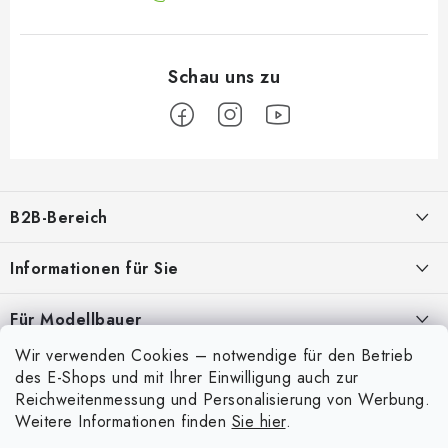
F
u
B2B-Bereich
ß
z
Unser Ziel ist die 100%ige Orientierung an den Bedürfnissen der
Informationen für Sie
Geschäftspartner, die Bereitstellung geeigneter Dienstleistungen und
e
Service
i
Über uns
Für Modellbauer
l
Meine Bestellung
ANMELDUNG
Wir verwenden Cookies – notwendige für den Betrieb
Modellfarben-Umrechner
e
Mein Konto
des E-Shops und mit Ihrer Einwilligung auch zur
Kontakte
Art Scale Modellbau-Glossar
Reichweitenmessung und Personalisierung von Werbung.
Anmelden
Weitere Informationen finden
Sie hier
.
Versand und Bezahlung
FAQ
Registrierung