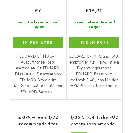
€7
€16,30
Beim Lieferanten auf
Beim Lieferanten auf
Lager
Lager
IN DEN KORB
IN DEN KORB
EDUARD Bf 110G-4
EDUARD B-17F Guns 1:48,
Auspuffrohre 1:48,
empfohlen für HKM, ist ein
empfohlen für EDUARD:
Ergänzungsset von
Dies ist ein Zusatzset von
EDUARD Brassin im
EDUARD Brassin im
Maßstab 1:48, das für den
Maßstab 1:48, das für den
HKM-Bausatz bestimmt ist.
EDUARD-Bausatz...
Z-37A wheels 1/72
1/35 CH-54 Tarhe FOD
recommended for
covers recommended
EDUARD
for ICM