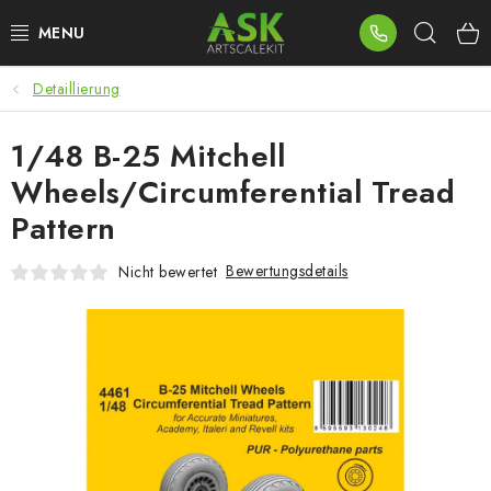
Zum
Such
Inhalt
springen
Detaillierung
BLOG
1/48 B-25 Mitchell
SUMMER DAYS
Wheels/Circumferential Tread
WARHAMMER
Pattern
ASK PRODUKTE
Bewertungsdetails
Nicht bewertet
NEUHEITEN
PLASTIKMODELLE
ZUBEHÖR