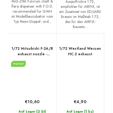
MiG-29A Fulcrum chaff &
Auspuffrohre 1:72,
flare dispenser with F.O.D.
empfohlen für AIRFIX, ist
recommended for GWH
ein Zusatzset von EDUARD
ist Modellbauzubehör vom
Brassin im Maßstab 1:72,
Typ Resin-Düppel- und...
das für den AIRFIX-
Bausatz...
1/72 Mitsubishi F-2A/B
1/72 Westland Wessex
exhaust nozzle -
HC.2 exhaust
opened rcommended
Neuheit
for Hasegawa
€10,60
€4,90
(3 St)
(1 ks)
Auf Lager
Auf Lager