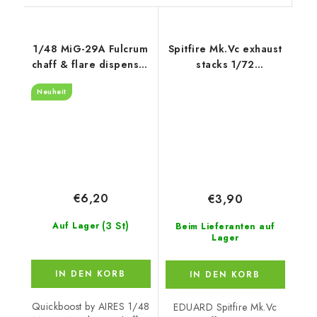
1/48 MiG-29A Fulcrum
Spitfire Mk.Vc exhaust
chaff & flare dispenser
stacks 1/72
with F.O.D.
recommended for
Neuheit
recommended for
AIRFIX
GWH
€6,20
€3,90
(3 St)
Auf Lager
Beim Lieferanten auf
Lager
IN DEN KORB
IN DEN KORB
Quickboost by AIRES 1/48
EDUARD Spitfire Mk.Vc