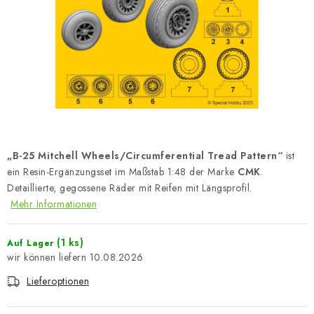
FARBEN & WERKZEUGE
PUBLIKATIONEN
SKY RIDERS COFFEE
VOUCHERS
VERKAUFTE MARKEN
„B-25 Mitchell Wheels/Circumferential Tread Pattern“
ist
ein Resin-Ergänzungsset im Maßstab 1:48 der Marke
CMK
.
Über uns
Meine Bestellung
Kontakte
Detaillierte, gegossene Räder mit Reifen mit Längsprofil.
Mehr Informationen
Versand und Bezahlung
Bedingungen und Konditionen
Datenschutzbestimmungen
Beschwerdeverfahren
(1 ks)
Auf Lager
Großhandel
Modellfarben-Umrechner
10.08.2026
Art Scale Modellbau-Glossar
FAQ
Ausstellungen 2026
Lieferoptionen