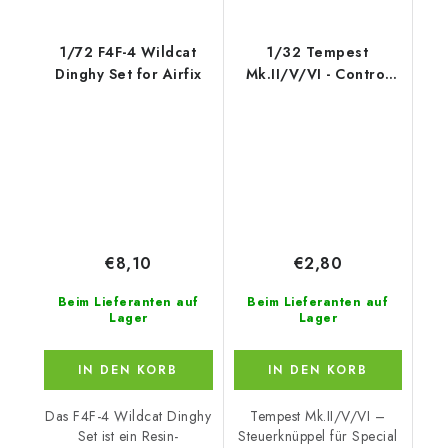
1/72 F4F-4 Wildcat
1/32 Tempest
Dinghy Set for Airfix
Mk.II/V/VI - Control
column for Speci
€8,10
€2,80
Beim Lieferanten auf
Beim Lieferanten auf
Lager
Lager
IN DEN KORB
IN DEN KORB
Das F4F-4 Wildcat Dinghy
Tempest Mk.II/V/VI –
Set ist ein Resin-
Steuerknüppel für Special