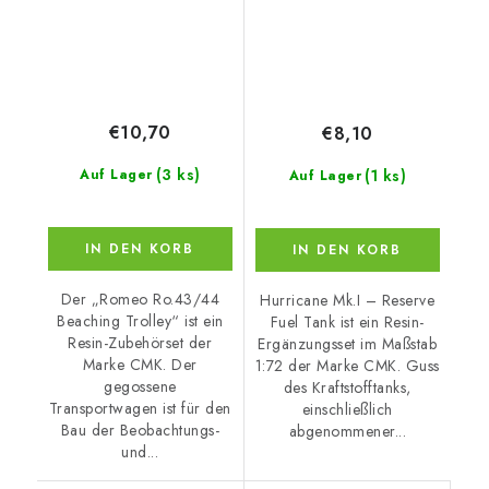
€10,70
€8,10
(3 ks)
(1 ks)
Auf Lager
Auf Lager
IN DEN KORB
IN DEN KORB
Der „Romeo Ro.43/44
Hurricane Mk.I – Reserve
Beaching Trolley“ ist ein
Fuel Tank ist ein Resin-
Resin-Zubehörset der
Ergänzungsset im Maßstab
Marke CMK. Der
1:72 der Marke CMK. Guss
gegossene
des Kraftstofftanks,
Transportwagen ist für den
einschließlich
Bau der Beobachtungs-
abgenommener...
und...