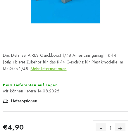
FARBEN & WERKZEUGE
PUBLIKATIONEN
SKY RIDERS COFFEE
VOUCHERS
Das Detailset AIRES Quickboost 1/48 American gunsight K-14
VERKAUFTE MARKEN
(6tlg.) bietet Zubehör für das K-14 Geschütz für Plastikmodelle im
Maßstab 1/48.
Mehr Informationen
Über uns
Meine Bestellung
Kontakte
Beim Lieferanten auf Lager
Versand und Bezahlung
Bedingungen und Konditionen
14.08.2026
Datenschutzbestimmungen
Beschwerdeverfahren
Lieferoptionen
Großhandel
Modellfarben-Umrechner
Art Scale Modellbau-Glossar
FAQ
Ausstellungen 2026
€4,90