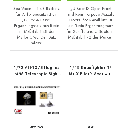
Sea Vixen – 1:48 Radsatz
„U-Boot IX Open Front
für Airfix-Bausatz ist ein
and Rear Torpedo Muzzle
„Quick & Easy“-
Doors, for Revell kit“ ist
Ergänzungssatz aus Resin
ein Resin-Ergänzungssatz
im Maßstab 1:48 der
für Schiffe und U-Boote im
Marke CMK. Der Satz
Maßstab 1:72 der Marke...
umfasst...
1/72 AH-1Q/S Hughes
1/48 Beaufighter TF
M65 Telescopic Sight
Mk.X Pilot´s Seat with
Unit
backpad
€5
€7,20