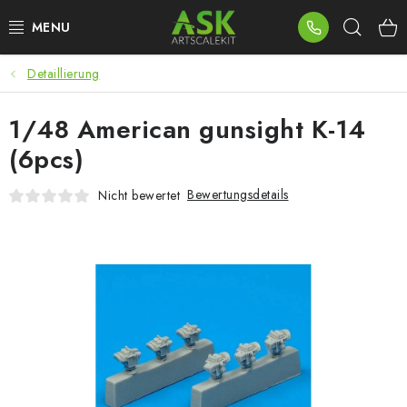
Zum
Such
Inhalt
springen
Detaillierung
BLOG
1/48 American gunsight K-14
SUMMER DAYS
(6pcs)
WARHAMMER
Bewertungsdetails
Nicht bewertet
ASK PRODUKTE
NEUHEITEN
PLASTIKMODELLE
ZUBEHÖR