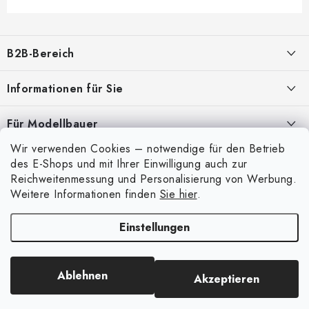
F
u
B2B-Bereich
ß
z
Unser Ziel ist die 100%ige Orientierung an den Bedürfnissen der
Informationen für Sie
Geschäftspartner, die Bereitstellung geeigneter Dienstleistungen und
e
Service
i
Über uns
Für Modellbauer
l
Meine Bestellung
ANMELDUNG
Wir verwenden Cookies – notwendige für den Betrieb
Modellfarben-Umrechner
e
Mein Konto
des E-Shops und mit Ihrer Einwilligung auch zur
Kontakte
Art Scale Modellbau-Glossar
Reichweitenmessung und Personalisierung von Werbung.
Anmelden
Weitere Informationen finden
Sie hier
.
Versand und Bezahlung
FAQ
Registrierung
Bedingungen und Konditionen
Einstellungen
Ausstellungen 2026
Copyright 2026
Art Scale Kit
. Alle Rechte vorbehalten.
Bestellhistorie
Datenschutzbestimmungen
Erstellt von Shoptet Premium
|
Anque Media
Persönliche Abholung in Liberec
Beschwerdeverfahren
Ablehnen
Akzeptieren
Facebook-Gruppe ASK Builders
Großhandel