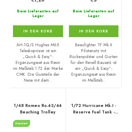
Beim Lieferanten auf
Beim Lieferanten auf
Lager
Lager
IN DEN KORB
IN DEN KORB
Beaufighter TF Mk.X
AH-1Q/S Hughes M65
Pilotensitz mit
Teleskopvisier ist ein
Rückenpolster und Gurten
„Quick & Easy“-
für den Revell-Bausatz ist
Ergänzungsset aus Resin
ein „Quick & Easy“-
im Maßstab 1:72 der Marke
Ergänzungsset aus Resin
CMK. Die Gussteile der
im Maßstab...
Nase mit dem...
1/48 Romeo Ro.43/44
1/72 Hurricane Mk.I -
Beaching Trolley
Reserve Fuel Tank -
CMK
Neuheit