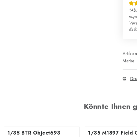
"Abs
sup
Ver
👍
Artikel
Marke:
Dru
Könnte Ihnen g
1/35 BTR Object693
1/35 M1897 Field 