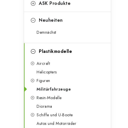
g
ASK Produkte
e
o
n
r
Neuheiten
l
i
Demnächst
e
e
n
i
Plastikmodelle
s
Aircraft
t
Helicopters
Figuren
e
Militärfahrzeuge
Resin-Modelle
Diorama
Schiffe und U-Boote
Autos und Motorräder