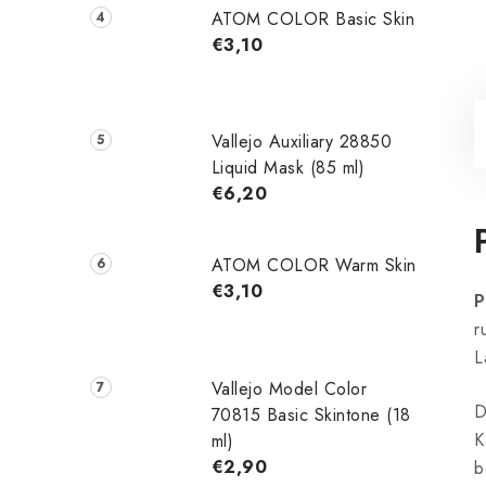
ATOM COLOR Basic Skin
€3,10
Vallejo Auxiliary 28850
Liquid Mask (85 ml)
€6,20
ATOM COLOR Warm Skin
€3,10
P
r
L
Vallejo Model Color
D
70815 Basic Skintone (18
K
ml)
€2,90
b