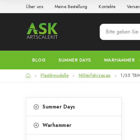
Zum
Über uns
Meine Bestellung
Kontakte
Versan
Inhalt
springen
BLOG
SUMMER DAYS
WARHAMMER
Startseite
Plastikmodelle
Militärfahrzeuge
1/35 TBM
S
K
Kategorien
Summer Days
überspringen
a
e
t
i
Warhammer
e
t