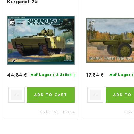
Kurganet-25
44,84 €
17,84 €
Auf Lager
( 3 Stück )
Auf Lager
(
ADD TO CART
ADD TO
Code:
168-PH35024
Code