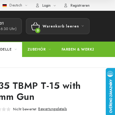
Deutsch
bestimmungen
Beschwerdeverfahren
Großhandel
Model
Login
Registrieren
1​
Warenkorb leeren
16:30 Uhr)
WARENKORB
DELLE
ZUBEHÖR
FARBEN & WERKZEUGE
35 TBMP T-15 with
mm Gun
Bewertungsdetails
Nicht bewertet