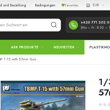
EUR
d und Bezahlung
Bedingungen und Konditionen
Datenschutz
Favoriten
+420 771 202 00
(Mo – Fr: 8:30 – 
ASK PRODUKTE
NEUHEITEN
PLASTIKMO
P T-15 with 57mm Gun
1/
57