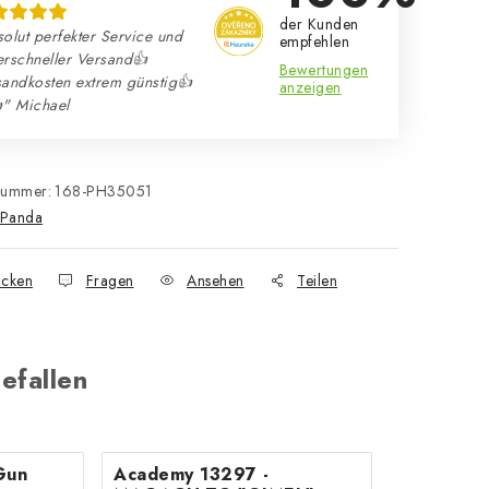
der Kunden
olut perfekter Service und
empfehlen
erschneller Versand👍
Bewertungen
sandkosten extrem günstig👍
anzeigen
" Michael
nummer:
168-PH35051
Panda
cken
Fragen
Ansehen
Teilen
efallen
Gun
Academy 13297 -