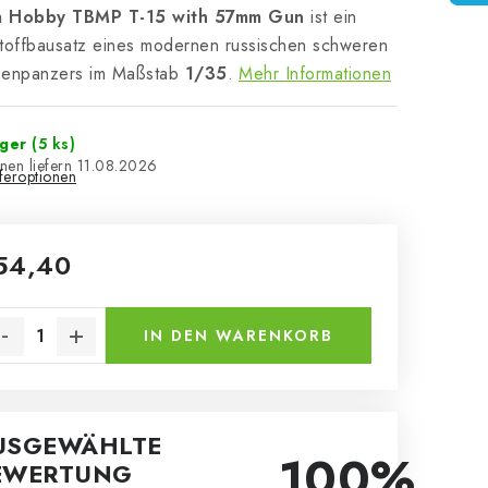
 Hobby TBMP T-15 with 57mm Gun
ist ein
toffbausatz eines modernen russischen schweren
zenpanzers im Maßstab
1/35
.
Mehr Informationen
ager
(5 ks)
11.08.2026
eferoptionen
54,40
kaufspreis:
IN DEN WARENKORB
USGEWÄHLTE
100%
EWERTUNG