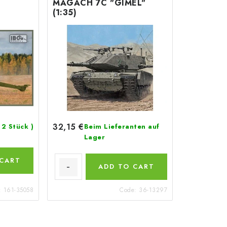
MAGACH 7C "GIMEL"
(1:35)
32,15 €
 2 Stück )
Beim Lieferanten auf
Lager
 CART
ADD TO CART
:
161-35058
Code:
36-13297