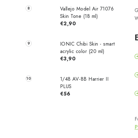
Vallejo Model Air 71076
G
Skin Tone (18 ml)
W
€2,90
IONIC Chibi Skin - smart
acrylic color (20 ml)
€3,90
1/48 AV-8B Harrier II
PLUS
€56
F
P