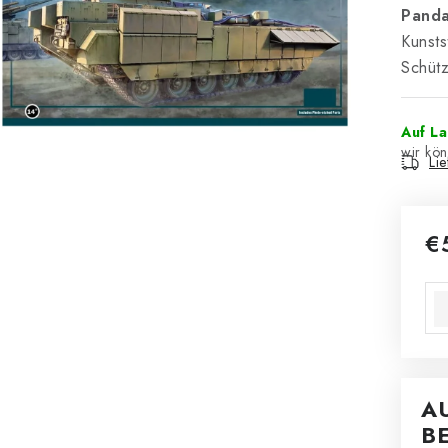
Panda
Kunsts
Schüt
Auf L
Li
€
Ver
A
B