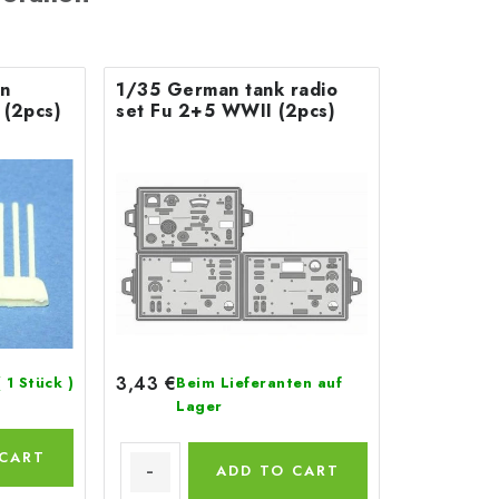
n
1/35 German tank radio
 (2pcs)
set Fu 2+5 WWII (2pcs)
3,43 €
( 1 Stück )
Beim Lieferanten auf
Lager
 CART
ADD TO CART