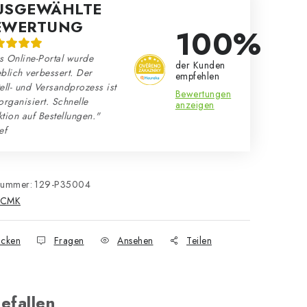
USGEWÄHLTE
EWERTUNG
100%
s Online-Portal wurde
der Kunden
blich verbessert. Der
empfehlen
ell- und Versandprozess ist
Bewertungen
organisiert. Schnelle
anzeigen
tion auf Bestellungen."
ef
nummer:
129-P35004
CMK
cken
Fragen
Ansehen
Teilen
efallen