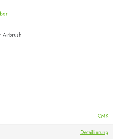
eber
r Airbrush
CMK
Detaillierung