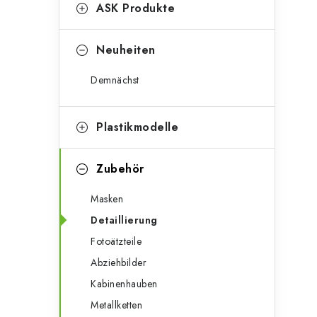
g
ASK Produkte
e
o
n
r
Neuheiten
l
i
Demnächst
e
e
n
i
Plastikmodelle
s
Zubehör
t
Masken
e
Detaillierung
Fotoätzteile
Abziehbilder
Kabinenhauben
Metallketten