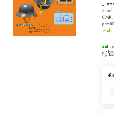
„Luft
Zubeh
CMK
.
gemäß
Mehr 
Auf L
Li
€
Ver