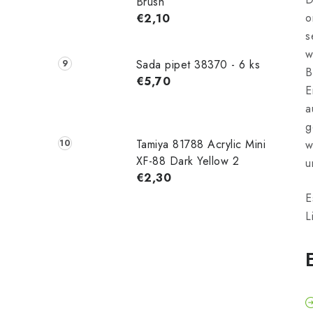
Brush
o
€2,10
s
w
Sada pipet 38370 - 6 ks
B
€5,70
E
a
g
Tamiya 81788 Acrylic Mini
w
XF-88 Dark Yellow 2
u
€2,30
E
L