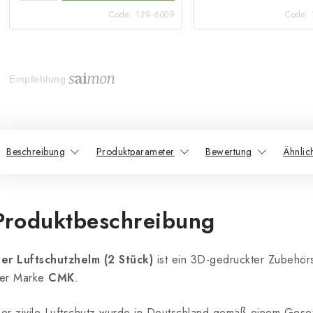
Code:
129-6009
Code:
Empfehlung
Beschreibung
Produktparameter
Bewertung
Ähnlic
Produktbeschreibung
er Luftschutzhelm (2 Stück)
ist ein 3D-gedruckter Zubehör
er Marke
CMK
.
er zivile Luftschutz wurde in Deutschland gemäß einem Gese