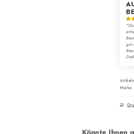
A
B
"Da
erhe
Best
gut 
Reak
Detl
Artikel
Marke:
Dru
Könnte Ihnen g