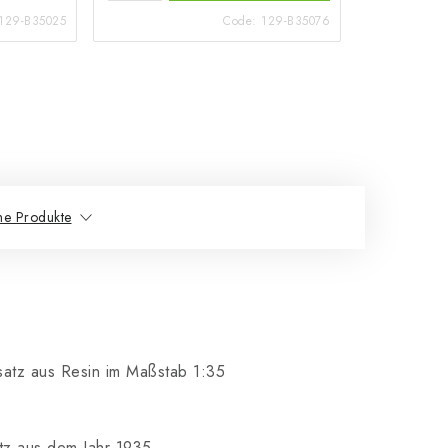
129-B35025
Code:
129-B35076
he Produkte
satz aus Resin im Maßstab 1:35
tz aus dem Jahr 1935