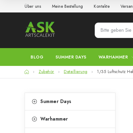
Zum
Über uns
Meine Bestellung
Kontakte
Versan
Inhalt
springen
BLOG
SUMMER DAYS
WARHAMMER
Startseite
Zubehör
Detaillierung
1/35 Luftschutz He
S
K
Kategorien
Summer Days
überspringen
a
e
t
i
Warhammer
e
t