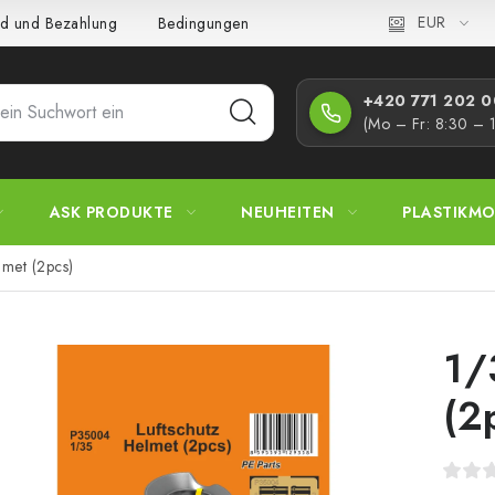
EUR
d und Bezahlung
Bedingungen und Konditionen
Datenschutz
+420 771 202 00
(Mo – Fr: 8:30 – 
ASK PRODUKTE
NEUHEITEN
PLASTIKMO
lmet (2pcs)
1/
(2