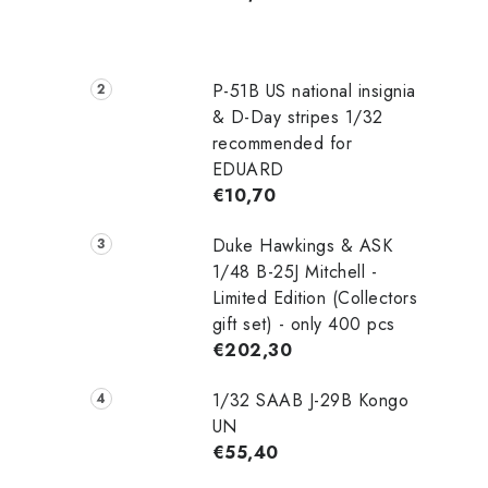
P-51B US national insignia
& D-Day stripes 1/32
recommended for
EDUARD
€10,70
Duke Hawkings & ASK
1/48 B-25J Mitchell -
Limited Edition (Collectors
gift set) - only 400 pcs
€202,30
1/32 SAAB J-29B Kongo
UN
€55,40