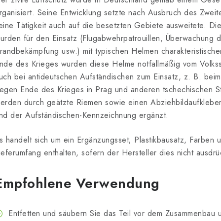
rganisiert. Seine Entwicklung setzte nach Ausbruch des Zweite
eine Tätigkeit auch auf die besetzten Gebiete ausweitete. Die
urden für den Einsatz (Flugabwehrpatrouillen, Überwachung 
randbekämpfung usw.) mit typischen Helmen charakteristische
nde des Krieges wurden diese Helme notfallmäßig vom Volks
uch bei antideutschen Aufständischen zum Einsatz, z. B. be
egen Ende des Krieges in Prag und anderen tschechischen S
erden durch geätzte Riemen sowie einen Abziehbildaufkleber
nd der Aufständischen-Kennzeichnung ergänzt.
s handelt sich um ein Ergänzungsset; Plastikbausatz, Farben u
ieferumfang enthalten, sofern der Hersteller dies nicht ausdrüc
Empfohlene Verwendung
Entfetten und säubern Sie das Teil vor dem Zusammenbau u