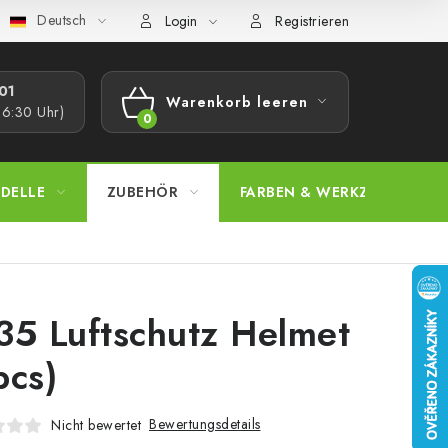
Deutsch
bestimmungen
Beschwerdeverfahren
Großhandel
Model
Login
Registrieren
1​
Warenkorb leeren
16:30 Uhr)
WARENKORB
DELLE
ZUBEHÖR
FARBEN & WERKZEUGE
35 Luftschutz Helmet
pcs)
Bewertungsdetails
Nicht bewertet