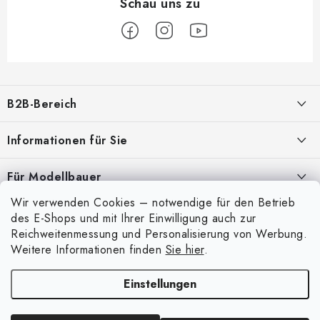
F
u
B2B-Bereich
ß
z
Unser Ziel ist die 100%ige Orientierung an den Bedürfnissen der
Informationen für Sie
Geschäftspartner, die Bereitstellung geeigneter Dienstleistungen und
e
Service
i
Über uns
Für Modellbauer
l
Meine Bestellung
ANMELDUNG
Wir verwenden Cookies – notwendige für den Betrieb
Modellfarben-Umrechner
e
Mein Konto
des E-Shops und mit Ihrer Einwilligung auch zur
Kontakte
Art Scale Modellbau-Glossar
Reichweitenmessung und Personalisierung von Werbung.
Anmelden
Weitere Informationen finden
Sie hier
.
Versand und Bezahlung
FAQ
Registrierung
Bedingungen und Konditionen
Einstellungen
Ausstellungen 2026
Copyright 2026
Art Scale Kit
. Alle Rechte vorbehalten.
Bestellhistorie
Datenschutzbestimmungen
Erstellt von Shoptet Premium
|
Anque Media
Persönliche Abholung in Liberec