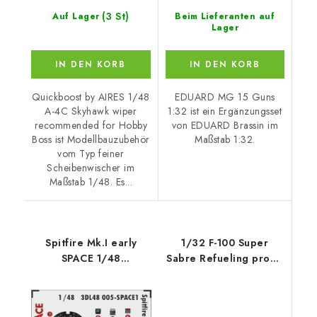
(3 St)
Auf Lager
Beim Lieferanten auf
Lager
IN DEN KORB
IN DEN KORB
Quickboost by AIRES 1/48
EDUARD MG 15 Guns
A-4C Skyhawk wiper
1:32 ist ein Ergänzungsset
recommended for Hobby
von EDUARD Brassin im
Boss ist Modellbauzubehör
Maßstab 1:32.
vom Typ feiner
Scheibenwischer im
Maßstab 1/48. Es...
Spitfire Mk.I early
1/32 F-100 Super
SPACE 1/48
Sabre Refueling probe
recommended for
- Type B
EDUARD