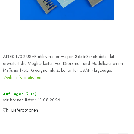
FARBEN & WERKZEUGE
PUBLIKATIONEN
SKY RIDERS COFFEE
VOUCHERS
AIRES 1/32 USAF utility trailer wagon 36x60 inch detail kit
VERKAUFTE MARKEN
erweitert die Möglichkeiten von Dioramen und Modellszenen im
Maßstab 1/32. Geeignet als Zubehör für USAF-Flugzeuge.
Mehr Informationen
Über uns
Meine Bestellung
Kontakte
Versand und Bezahlung
Bedingungen und Konditionen
(2 ks)
Auf Lager
Datenschutzbestimmungen
Beschwerdeverfahren
11.08.2026
Großhandel
Modellfarben-Umrechner
Lieferoptionen
Art Scale Modellbau-Glossar
FAQ
Ausstellungen 2026