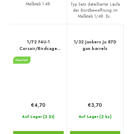
Maßstab 1:48.
Typ Satz detaillierter Läufe
der Bordbewaffnung im
Maßstab 1/48. Es...
1/72 F4U-1
1/32 Junkers Ju 87D
Corsair/Birdcage
gun barrels
closed cooling flaps
Neuheit
recommended for
Tamiya
€4,70
€3,70
(3 St)
(2 ks)
Auf Lager
Auf Lager