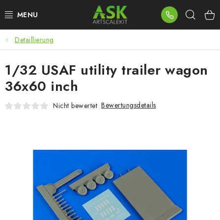
Zum
Such
Inhalt
springen
Detaillierung
BLOG
1/32 USAF utility trailer wagon
SUMMER DAYS
36x60 inch
WARHAMMER
Bewertungsdetails
Nicht bewertet
ASK PRODUKTE
NEUHEITEN
PLASTIKMODELLE
ZUBEHÖR