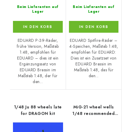
Beim Lieferanten auf
Beim Lieferanten auf
Lager
Lager
IN DEN KORB
IN DEN KORB
EDUARD P-39-Räder,
EDUARD Spitfire-Räder –
frühe Version, Maßstab
4-Speichen, Maßstab 1:48,
1:48, empfohlen für
empfohlen für EDUARD:
EDUARD – dies ist ein
Dies ist ein Zusatzset von
Ergänzungssatz von
EDUARD Brassin im
EDUARD Brassin im
Maßstab 1:48, das für
Maßstab 1:48, der für
den...
den...
1/48 Ju 88 wheels late
MiG-21 wheel wells
for DRAGON kit
1/48 recommended
for EDUARD