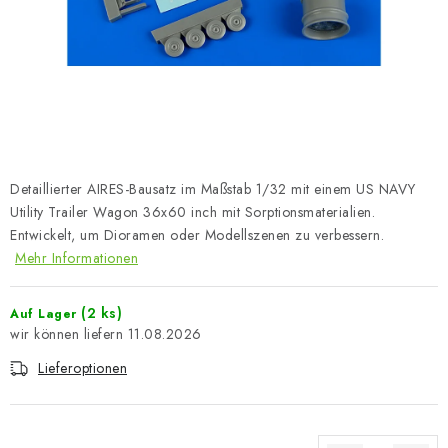
FARBEN & WERKZEUGE
PUBLIKATIONEN
SKY RIDERS COFFEE
VOUCHERS
Detaillierter AIRES-Bausatz im Maßstab 1/32 mit einem US NAVY
VERKAUFTE MARKEN
Utility Trailer Wagon 36x60 inch mit Sorptionsmaterialien.
Entwickelt, um Dioramen oder Modellszenen zu verbessern.
Mehr Informationen
Über uns
Meine Bestellung
Kontakte
Versand und Bezahlung
Bedingungen und Konditionen
(2 ks)
Auf Lager
Datenschutzbestimmungen
Beschwerdeverfahren
11.08.2026
Großhandel
Modellfarben-Umrechner
Lieferoptionen
Art Scale Modellbau-Glossar
FAQ
Ausstellungen 2026