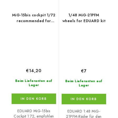
MiG-15bis cockpit 1/72
1/48 MiG-21PFM
recommended for
wheels for EDUARD kit
EDUARD
€14,20
€7
Beim Lieferanten auf
Beim Lieferanten auf
Lager
Lager
IN DEN KORB
IN DEN KORB
EDUARD MiG-15bis
EDUARD 1:48 MiG-
Cockpit 1:72, empfohlen
21PFM-Räder für den