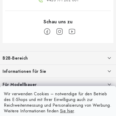
F
u
B2B-Bereich
ß
z
Unser Ziel ist die 100%ige Orientierung an den Bedürfnissen der
Informationen für Sie
Geschäftspartner, die Bereitstellung geeigneter Dienstleistungen und
e
Service
i
Über uns
Für Modellbauer
l
Meine Bestellung
ANMELDUNG
Wir verwenden Cookies – notwendige für den Betrieb
Modellfarben-Umrechner
e
Mein Konto
des E-Shops und mit Ihrer Einwilligung auch zur
Kontakte
Art Scale Modellbau-Glossar
Reichweitenmessung und Personalisierung von Werbung.
Anmelden
Weitere Informationen finden
Sie hier
.
Versand und Bezahlung
FAQ