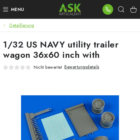
Zum
Such
Inhalt
springen
Detaillierung
BLOG
1/32 US NAVY utility trailer
SUMMER DAYS
wagon 36x60 inch with
WARHAMMER
Bewertungsdetails
Nicht bewertet
ASK PRODUKTE
NEUHEITEN
PLASTIKMODELLE
ZUBEHÖR