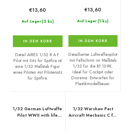
€13,60
€13,60
(1 ks)
(3 ks)
Auf Lager
Auf Lager
IN DEN KORB
IN DEN KORB
Detaillierter Luftwaffenpilot
Detail AIRES 1/32 R.A.F.
mit Fallschirm im Maßstab
Pilot mit Sitz für Spitfire ist
1/32 für die Bf 109K.
eine 1/32 Maßstab Figur
Ideal für Cockpit oder
eines Piloten mit Pilotensitz
Diorama. Entworfen für
für Spitfire.
Plastikmodellbauer.
1/32 German Luftwaffe
1/32 Warshaw Pact
Pilot WWII with life
Aircraft Mechanic C for
jacket
x kit