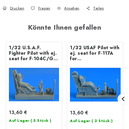
Drucken
Fragen
Ansehen
Teilen
Könnte Ihnen gefallen
1/32 U.S.A.F.
1/32 USAF Pilot with
Fighter Pilot with ej.
ej. seat for F-117A
seat for F-104C/G
for
Startfighter (C2 ej.
REVELL/TRUMPETER
seat) for ITALERI kit
kit
13,60 €
13,60 €
Auf Lager
( 5 Stück )
Auf Lager
( 2 Stück )