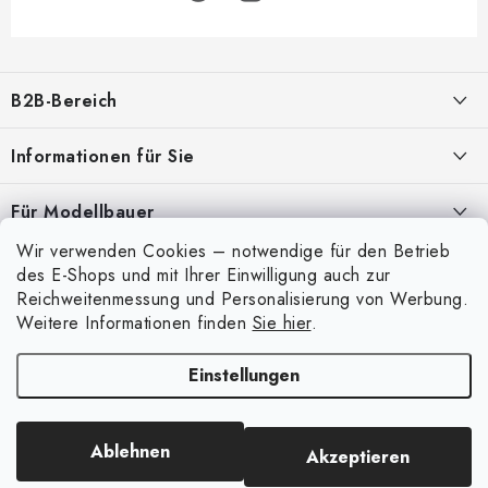
F
u
B2B-Bereich
ß
z
Unser Ziel ist die 100%ige Orientierung an den Bedürfnissen der
Informationen für Sie
Geschäftspartner, die Bereitstellung geeigneter Dienstleistungen und
e
Service
i
Über uns
Für Modellbauer
l
Meine Bestellung
ANMELDUNG
Wir verwenden Cookies – notwendige für den Betrieb
Modellfarben-Umrechner
e
Mein Konto
des E-Shops und mit Ihrer Einwilligung auch zur
Kontakte
Art Scale Modellbau-Glossar
Reichweitenmessung und Personalisierung von Werbung.
Anmelden
Weitere Informationen finden
Sie hier
.
Versand und Bezahlung
FAQ
Registrierung
Bedingungen und Konditionen
Einstellungen
Ausstellungen 2026
Copyright 2026
Art Scale Kit
. Alle Rechte vorbehalten.
Bestellhistorie
Datenschutzbestimmungen
Erstellt von Shoptet Premium
|
Anque Media
Persönliche Abholung in Liberec
Beschwerdeverfahren
Ablehnen
Akzeptieren
Facebook-Gruppe ASK Builders
Großhandel