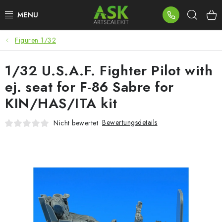
Zum
Such
Inhalt
springen
Figuren 1/32
BLOG
1/32 U.S.A.F. Fighter Pilot with
SUMMER DAYS
ej. seat for F-86 Sabre for
WARHAMMER
KIN/HAS/ITA kit
ASK PRODUKTE
Bewertungsdetails
Nicht bewertet
NEUHEITEN
PLASTIKMODELLE
ZUBEHÖR