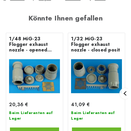
Könnte Ihnen gefallen
1/48 MiG-23
1/32 MiG-23
Flogger exhaust
Flogger exhaust
nozzle - opened
nozzle - closed posit
positi
20,36 €
41,09 €
Beim Lieferanten auf
Beim Lieferanten auf
Lager
Lager