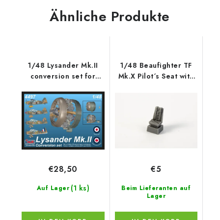
Ähnliche Produkte
1/48 Lysander Mk.II
1/48 Beaufighter TF
conversion set for
Mk.X Pilot´s Seat with
Airfix kit
backpad
€28,50
€5
(1 ks)
Auf Lager
Beim Lieferanten auf
Lager