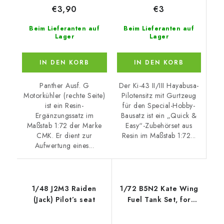
€3
€3,90
Beim Lieferanten auf
Beim Lieferanten auf
Lager
Lager
IN DEN KORB
IN DEN KORB
Der Ki-43 II/III Hayabusa-
Panther Ausf. G
Pilotensitz mit Gurtzeug
Motorkühler (rechte Seite)
für den Special-Hobby-
ist ein Resin-
Bausatz ist ein „Quick &
Ergänzungssatz im
Easy“-Zubehörset aus
Maßstab 1:72 der Marke
Resin im Maßstab 1:72...
CMK. Er dient zur
Aufwertung eines...
1/48 J2M3 Raiden
1/72 B5N2 Kate Wing
(Jack) Pilot’s seat
Fuel Tank Set, for
Airfix kit