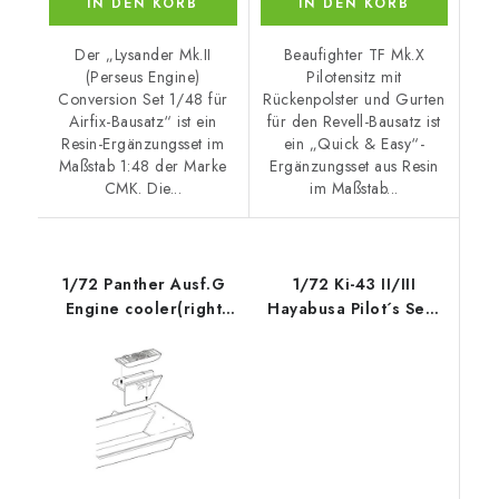
IN DEN KORB
IN DEN KORB
Der „Lysander Mk.II
Beaufighter TF Mk.X
(Perseus Engine)
Pilotensitz mit
Conversion Set 1/48 für
Rückenpolster und Gurten
Airfix-Bausatz“ ist ein
für den Revell-Bausatz ist
Resin-Ergänzungsset im
ein „Quick & Easy“-
Maßstab 1:48 der Marke
Ergänzungsset aus Resin
CMK. Die...
im Maßstab...
1/72 Panther Ausf.G
1/72 Ki-43 II/III
Engine cooler(right
Hayabusa Pilot´s Seat
side) for
with Harness for
Special Hobby kit