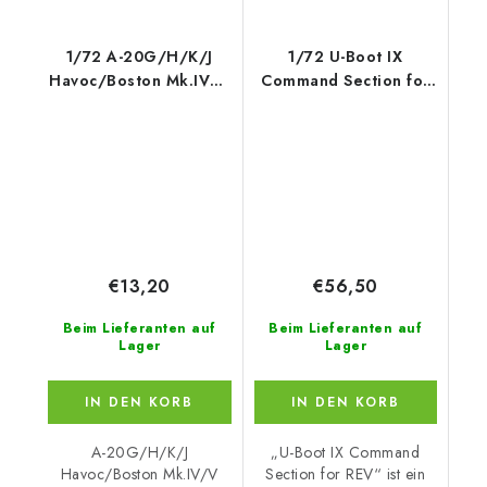
1/72 A-20G/H/K/J
1/72 U-Boot IX
Havoc/Boston Mk.IV/V
Command Section for
cockpit
REV
€13,20
€56,50
Beim Lieferanten auf
Beim Lieferanten auf
Lager
Lager
IN DEN KORB
IN DEN KORB
A-20G/H/K/J
„U-Boot IX Command
Havoc/Boston Mk.IV/V
Section for REV“ ist ein