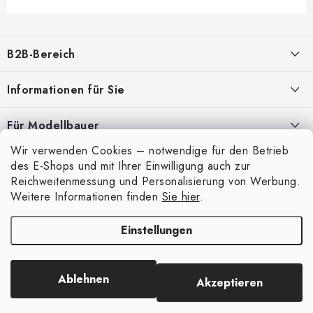
F
u
B2B-Bereich
ß
z
Unser Ziel ist die 100%ige Orientierung an den Bedürfnissen der
Informationen für Sie
Geschäftspartner, die Bereitstellung geeigneter Dienstleistungen und
e
Service
i
Über uns
Für Modellbauer
l
Meine Bestellung
ANMELDUNG
Wir verwenden Cookies – notwendige für den Betrieb
Modellfarben-Umrechner
e
Mein Konto
des E-Shops und mit Ihrer Einwilligung auch zur
Kontakte
Art Scale Modellbau-Glossar
Reichweitenmessung und Personalisierung von Werbung.
Anmelden
Weitere Informationen finden
Sie hier
.
Versand und Bezahlung
FAQ
Registrierung
Bedingungen und Konditionen
Einstellungen
Ausstellungen 2026
Copyright 2026
Art Scale Kit
. Alle Rechte vorbehalten.
Bestellhistorie
Datenschutzbestimmungen
Erstellt von Shoptet Premium
|
Anque Media
Persönliche Abholung in Liberec
Beschwerdeverfahren
Ablehnen
Akzeptieren
Facebook-Gruppe ASK Builders
Großhandel