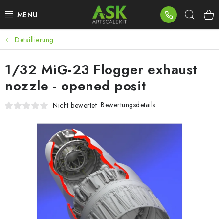
Zum
Such
Inhalt
springen
Detaillierung
BLOG
1/32 MiG-23 Flogger exhaust
SUMMER DAYS
nozzle - opened posit
WARHAMMER
Bewertungsdetails
Nicht bewertet
ASK PRODUKTE
NEUHEITEN
PLASTIKMODELLE
ZUBEHÖR