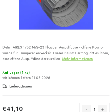
FARBEN & WERKZEUGE
PUBLIKATIONEN
SKY RIDERS COFFEE
VOUCHERS
Detail AIRES 1/32 MiG-23 Flogger Auspuffdüse - offene Position
VERKAUFTE MARKEN
wurde für Trumpeter entwickelt. Dieser Bausatz ermöglicht es Ihnen,
eine offene Auspuffdüse darzustellen.
Mehr Informationen
Über uns
Meine Bestellung
Kontakte
(1 ks)
Auf Lager
Versand und Bezahlung
Bedingungen und Konditionen
11.08.2026
Datenschutzbestimmungen
Beschwerdeverfahren
Lieferoptionen
Großhandel
Modellfarben-Umrechner
Art Scale Modellbau-Glossar
FAQ
Ausstellungen 2026
€41,10