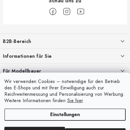
F
u
B2B-Bereich
ß
z
Unser Ziel ist die 100%ige Orientierung an den Bedürfnissen der
Informationen für Sie
Geschäftspartner, die Bereitstellung geeigneter Dienstleistungen und
e
Service
i
Über uns
Für Modellbauer
l
Meine Bestellung
ANMELDUNG
Wir verwenden Cookies – notwendige für den Betrieb
Modellfarben-Umrechner
e
Mein Konto
des E-Shops und mit Ihrer Einwilligung auch zur
Kontakte
Art Scale Modellbau-Glossar
Reichweitenmessung und Personalisierung von Werbung.
Anmelden
Weitere Informationen finden
Sie hier
.
Versand und Bezahlung
FAQ
Registrierung
Bedingungen und Konditionen
Einstellungen
Ausstellungen 2026
Copyright 2026
Art Scale Kit
. Alle Rechte vorbehalten.
Bestellhistorie
Datenschutzbestimmungen
Erstellt von Shoptet Premium
|
Anque Media
Persönliche Abholung in Liberec