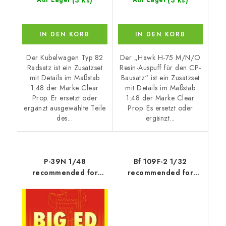
(3 ks)
(3 ks)
Auf Lager
Auf Lager
IN DEN KORB
IN DEN KORB
Der Kubelwagen Typ 82
Der „Hawk H-75 M/N/O
Radsatz ist ein Zusatzset
Resin-Auspuff für den CP-
mit Details im Maßstab
Bausatz“ ist ein Zusatzset
1:48 der Marke Clear
mit Details im Maßstab
Prop. Er ersetzt oder
1:48 der Marke Clear
ergänzt ausgewählte Teile
Prop. Es ersetzt oder
des...
ergänzt...
P-39N 1/48
Bf 109F-2 1/32
recommended for
recommended for
ARMA HOBBY
HOBBY 2000 /
HASEGAWA