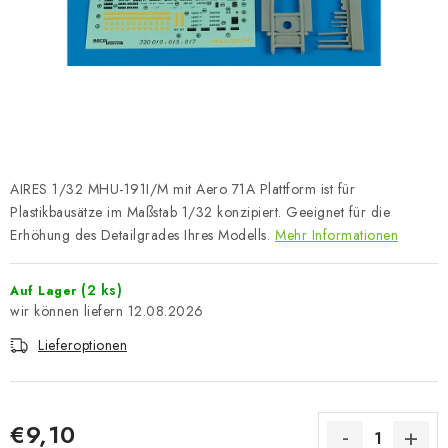
FARBEN & WERKZEUGE
PUBLIKATIONEN
SKY RIDERS COFFEE
VOUCHERS
AIRES 1/32 MHU-191I/M mit Aero 71A Plattform ist für
VERKAUFTE MARKEN
Plastikbausätze im Maßstab 1/32 konzipiert. Geeignet für die
Erhöhung des Detailgrades Ihres Modells.
Mehr Informationen
Über uns
Meine Bestellung
Kontakte
(2 ks)
Auf Lager
Versand und Bezahlung
Bedingungen und Konditionen
12.08.2026
Datenschutzbestimmungen
Beschwerdeverfahren
Lieferoptionen
Großhandel
Modellfarben-Umrechner
Art Scale Modellbau-Glossar
FAQ
Ausstellungen 2026
€9,10