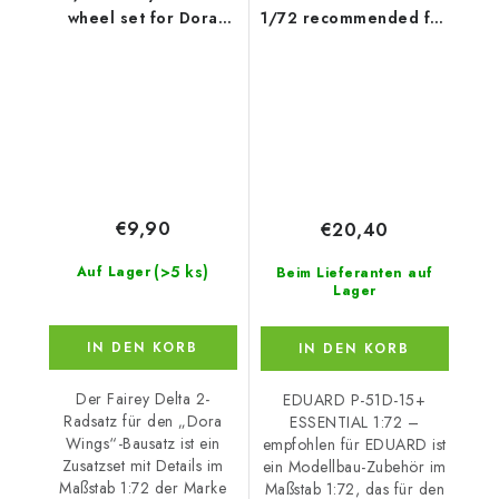
wheel set for Dora
1/72 recommended for
Wings kit
EDUARD
€9,90
€20,40
(>5 ks)
Auf Lager
Beim Lieferanten auf
Lager
IN DEN KORB
IN DEN KORB
Der Fairey Delta 2-
EDUARD P-51D-15+
Radsatz für den „Dora
ESSENTIAL 1:72 –
Wings“-Bausatz ist ein
empfohlen für EDUARD ist
Zusatzset mit Details im
ein Modellbau-Zubehör im
Maßstab 1:72 der Marke
Maßstab 1:72, das für den