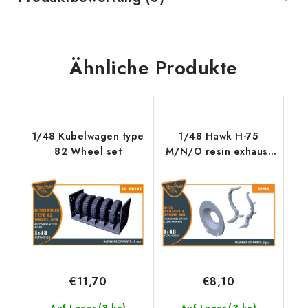
Ähnliche Produkte
1/48 Kubelwagen type
1/48 Hawk H-75
82 Wheel set
M/N/O resin exhaust
for CP kits
CP4803/CP4804
Accessories - Clear
Prop
€11,70
€8,10