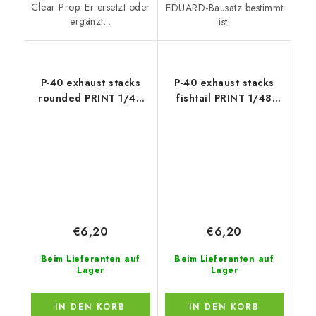
Clear Prop. Er ersetzt oder
EDUARD-Bausatz bestimmt
ergänzt...
ist.
P-40 exhaust stacks
P-40 exhaust stacks
rounded PRINT 1/48
fishtail PRINT 1/48
recommended for
recommended for
EDUARD
EDUARD
€6,20
€6,20
Beim Lieferanten auf
Beim Lieferanten auf
Lager
Lager
IN DEN KORB
IN DEN KORB