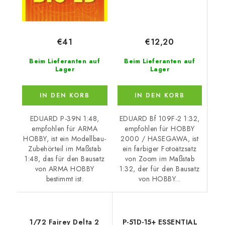
€12,20
€41
Beim Lieferanten auf
Beim Lieferanten auf
Lager
Lager
IN DEN KORB
IN DEN KORB
EDUARD Bf 109F-2 1:32,
EDUARD P-39N 1:48,
empfohlen für HOBBY
empfohlen für ARMA
2000 / HASEGAWA, ist
HOBBY, ist ein Modellbau-
ein farbiger Fotoätzsatz
Zubehörteil im Maßstab
von Zoom im Maßstab
1:48, das für den Bausatz
1:32, der für den Bausatz
von ARMA HOBBY
von HOBBY...
bestimmt ist.
1/72 Fairey Delta 2
P-51D-15+ ESSENTIAL