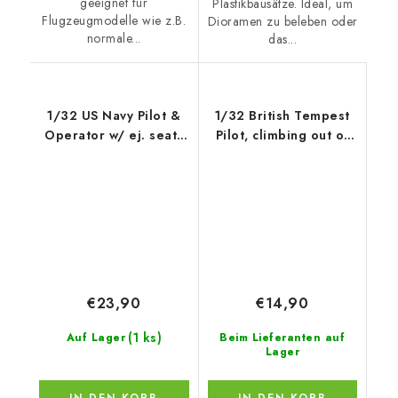
geeignet für
Plastikbausätze. Ideal, um
Flugzeugmodelle wie z.B.
Dioramen zu beleben oder
normale...
das...
1/32 US Navy Pilot &
1/32 British Tempest
Operator w/ ej. seats
Pilot, climbing out of
for A-6 for TRUMPETER
Cockpi
kit
€23,90
€14,90
(1 ks)
Auf Lager
Beim Lieferanten auf
Lager
IN DEN KORB
IN DEN KORB