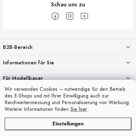
F
u
B2B-Bereich
ß
z
Unser Ziel ist die 100%ige Orientierung an den Bedürfnissen der
Informationen für Sie
Geschäftspartner, die Bereitstellung geeigneter Dienstleistungen und
e
Service
i
Über uns
Für Modellbauer
l
Meine Bestellung
ANMELDUNG
Wir verwenden Cookies – notwendige für den Betrieb
Modellfarben-Umrechner
e
Mein Konto
des E-Shops und mit Ihrer Einwilligung auch zur
Kontakte
Art Scale Modellbau-Glossar
Reichweitenmessung und Personalisierung von Werbung.
Anmelden
Weitere Informationen finden
Sie hier
.
Versand und Bezahlung
FAQ
Registrierung
Bedingungen und Konditionen
Einstellungen
Ausstellungen 2026
Copyright 2026
Art Scale Kit
. Alle Rechte vorbehalten.
Bestellhistorie
Datenschutzbestimmungen
Erstellt von Shoptet Premium
|
Anque Media