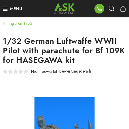
Zum
Such
Inhalt
springen
Figuren 1/32
BLOG
1/32 German Luftwaffe WWII
SUMMER DAYS
Pilot with parachute for Bf 109K
WARHAMMER
for HASEGAWA kit
ASK PRODUKTE
Bewertungsdetails
Nicht bewertet
NEUHEITEN
PLASTIKMODELLE
ZUBEHÖR