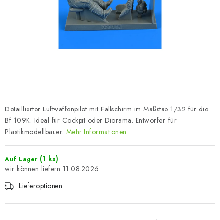
FARBEN & WERKZEUGE
PUBLIKATIONEN
SKY RIDERS COFFEE
VOUCHERS
VERKAUFTE MARKEN
Detaillierter Luftwaffenpilot mit Fallschirm im Maßstab 1/32 für die
Bf 109K. Ideal für Cockpit oder Diorama. Entworfen für
Über uns
Meine Bestellung
Kontakte
Plastikmodellbauer.
Mehr Informationen
Versand und Bezahlung
Bedingungen und Konditionen
(1 ks)
Auf Lager
Datenschutzbestimmungen
Beschwerdeverfahren
11.08.2026
Großhandel
Modellfarben-Umrechner
Lieferoptionen
Art Scale Modellbau-Glossar
FAQ
Ausstellungen 2026