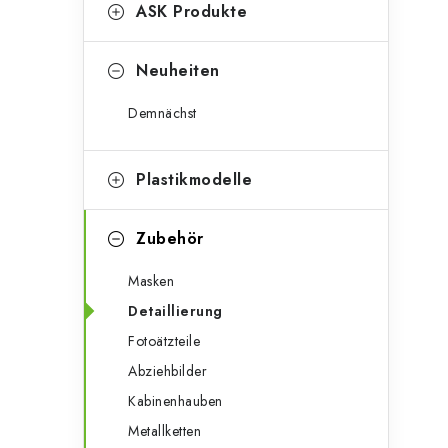
g
ASK Produkte
e
o
n
r
Neuheiten
l
i
Demnächst
e
e
n
i
Plastikmodelle
s
Zubehör
t
Masken
e
Detaillierung
Fotoätzteile
Abziehbilder
Kabinenhauben
Metallketten