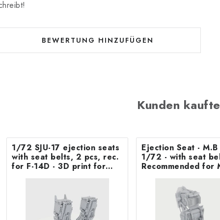
chreibt!
BEWERTUNG HINZUFÜGEN
Kunden kaufte
1/72 SJU-17 ejection seats
Ejection Seat - M.
with seat belts, 2 pcs, rec.
1/72 - with seat belts -
for F-14D - 3D print for
Recommended for 
Tamiya
F.8/FR9 Airfix