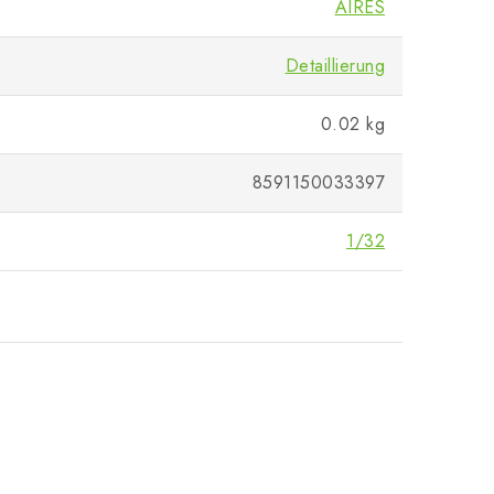
AIRES
Detaillierung
0.02 kg
8591150033397
1/32