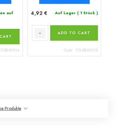
4,92 €
en auf
Auf Lager
( 1 Stück )
ADD TO CART
 CART
15-QB48924
Code:
115-QB48938
he Produkte