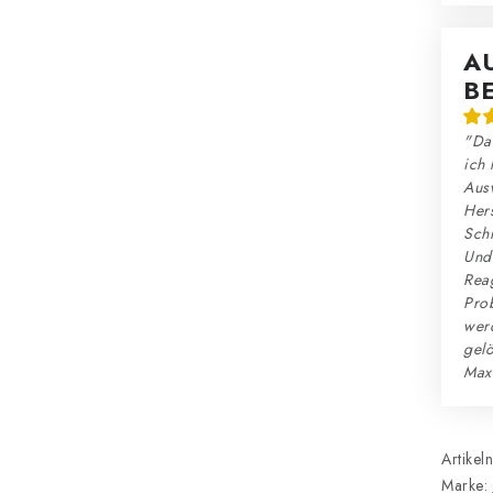
A
B
"Das
ich 
Ausw
Hers
Schn
Und:
Reag
Prob
wer
gelö
Max
Artikel
Marke: