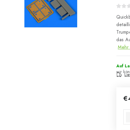
Quickb
detail
Trumpe
das Au
Mehr 
Auf L
Li
€
Ver