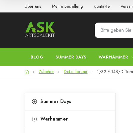
Zum
Über uns
Meine Bestellung
Kontakte
Versan
Inhalt
springen
BLOG
SUMMER DAYS
WARHAMMER
Startseite
Zubehör
Detaillierung
1/32 F-14B/D Tomc
S
K
Kategorien
Summer Days
überspringen
a
e
t
i
Warhammer
e
t