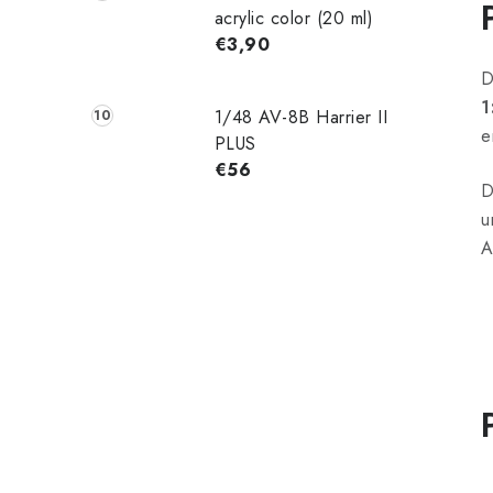
acrylic color (20 ml)
€3,90
D
1
1/48 AV-8B Harrier II
e
PLUS
€56
D
u
A