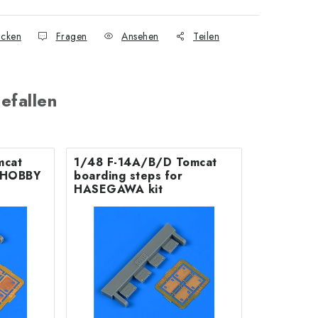
cken
Fragen
Ansehen
Teilen
efallen
mcat
1/48 F-14A/B/D Tomcat
r HOBBY
boarding steps for
HASEGAWA kit