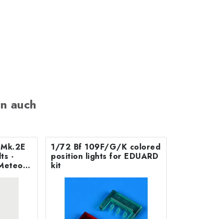
n auch
B Mk.2E
1/72 Bf 109F/G/K colored
position lights for EDUARD
Meteor
kit