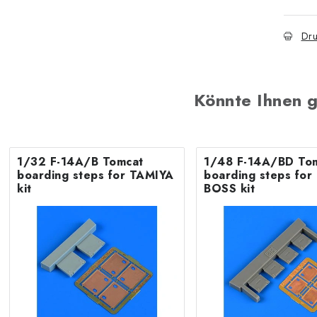
Dru
Könnte Ihnen g
1/32 F-14A/B Tomcat
1/48 F-14A/BD To
boarding steps for TAMIYA
boarding steps fo
kit
BOSS kit