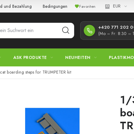
EUR
d und Bezahlung
Bedingungen und Konditionen
Datenschutz
Favoriten
+420 771 202 00
(Mo – Fr: 8:30 – 
ASK PRODUKTE
NEUHEITEN
PLASTIKMO
at boarding steps for TRUMPETER kit
1/
bo
TR