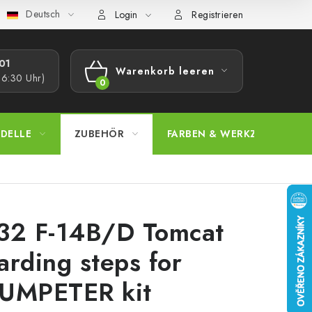
Deutsch
bestimmungen
Beschwerdeverfahren
Großhandel
Model
Login
Registrieren
1​
Warenkorb leeren
16:30 Uhr)
WARENKORB
DELLE
ZUBEHÖR
FARBEN & WERKZEUGE
32 F-14B/D Tomcat
arding steps for
UMPETER kit