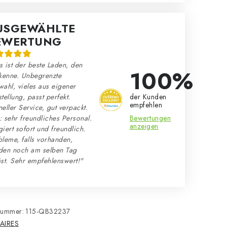
USGEWÄHLTE
EWERTUNG
 ist der beste Laden, den
100%
kenne. Unbegrenzte
ahl, vieles aus eigener
der Kunden
tellung, passt perfekt.
empfehlen
eller Service, gut verpackt.
Bewertungen
 sehr freundliches Personal.
anzeigen
iert sofort und freundlich.
leme, falls vorhanden,
den noch am selben Tag
st. Sehr empfehlenswert!"
nummer:
115-QB32237
AIRES