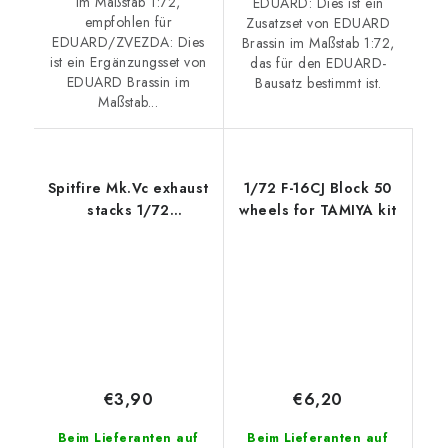
im Maßstab 1:72,
EDUARD: Dies ist ein
empfohlen für
Zusatzset von EDUARD
EDUARD/ZVEZDA: Dies
Brassin im Maßstab 1:72,
ist ein Ergänzungsset von
das für den EDUARD-
EDUARD Brassin im
Bausatz bestimmt ist.
Maßstab...
Spitfire Mk.Vc exhaust
1/72 F-16CJ Block 50
stacks 1/72
wheels for TAMIYA kit
recommended for
AIRFIX
€3,90
€6,20
Beim Lieferanten auf
Beim Lieferanten auf