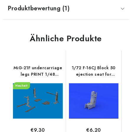
Produktbewertung (1)
Ähnliche Produkte
MiG-21F undercarriage
1/72 F-16CJ Block 50
legs PRINT 1/48
ejection seat for
recommended for
TAMIYA kit
Neuheit
EDUARD
€9,30
€6,20