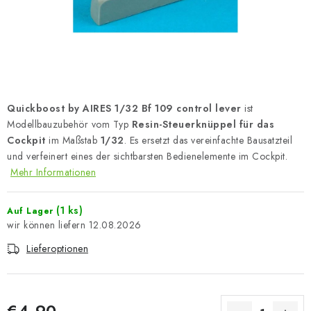
FARBEN & WERKZEUGE
PUBLIKATIONEN
SKY RIDERS COFFEE
Quickboost by AIRES 1/32 Bf 109 control lever
ist
VOUCHERS
Modellbauzubehör vom Typ
Resin-Steuerknüppel für das
Cockpit
im Maßstab
1/32
. Es ersetzt das vereinfachte Bausatzteil
VERKAUFTE MARKEN
und verfeinert eines der sichtbarsten Bedienelemente im Cockpit.
Mehr Informationen
Über uns
Meine Bestellung
Kontakte
Versand und Bezahlung
Bedingungen und Konditionen
(1 ks)
Auf Lager
12.08.2026
Datenschutzbestimmungen
Beschwerdeverfahren
Lieferoptionen
Großhandel
Modellfarben-Umrechner
Art Scale Modellbau-Glossar
FAQ
Ausstellungen 2026
€4,90