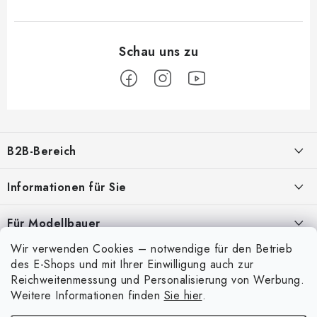
F
u
B2B-Bereich
ß
z
Unser Ziel ist die 100%ige Orientierung an den Bedürfnissen der
Informationen für Sie
Geschäftspartner, die Bereitstellung geeigneter Dienstleistungen und
e
Service
i
Über uns
Für Modellbauer
l
Meine Bestellung
ANMELDUNG
Wir verwenden Cookies – notwendige für den Betrieb
Modellfarben-Umrechner
e
Mein Konto
des E-Shops und mit Ihrer Einwilligung auch zur
Kontakte
Art Scale Modellbau-Glossar
Reichweitenmessung und Personalisierung von Werbung.
Anmelden
Weitere Informationen finden
Sie hier
.
Versand und Bezahlung
FAQ
Registrierung