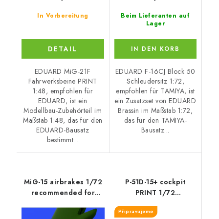
In Vorbereitung
Beim Lieferanten auf
Lager
DETAIL
IN DEN KORB
EDUARD MiG-21F
EDUARD F-16CJ Block 50
Fahrwerksbeine PRINT
Schleudersitz 1:72,
1:48, empfohlen für
empfohlen für TAMIYA, ist
EDUARD, ist ein
ein Zusatzset von EDUARD
Modellbau-Zubehörteil im
Brassin im Maßstab 1:72,
Maßstab 1:48, das für den
das für den TAMIYA-
EDUARD-Bausatz
Bausatz...
bestimmt...
MiG-15 airbrakes 1/72
P-51D-15+ cockpit
recommended for
PRINT 1/72
EDUARD
recommended for
Připravujeme
EDUARD