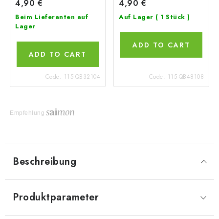
4,90 €
4,90 €
Beim Lieferanten auf
Auf Lager
( 1 Stück )
Lager
ADD TO CART
ADD TO CART
Code:
115-QB32104
Code:
115-QB48108
Empfehlung
Beschreibung
Produktparameter