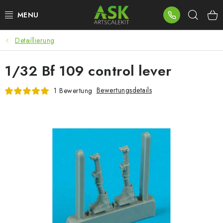
Zum
Such
Inhalt
springen
Detaillierung
BLOG
1/32 Bf 109 control lever
SUMMER DAYS
Bewertungsdetails
1 Bewertung
WARHAMMER
ASK PRODUKTE
NEUHEITEN
PLASTIKMODELLE
ZUBEHÖR