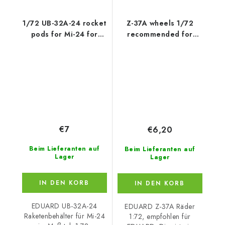
1/72 UB-32A-24 rocket
Z-37A wheels 1/72
pods for Mi-24 for
recommended for
EDUARD/ZVEZDA kit
EDUARD
€7
€6,20
Beim Lieferanten auf
Beim Lieferanten auf
Lager
Lager
IN DEN KORB
IN DEN KORB
EDUARD UB-32A-24
EDUARD Z-37A Räder
Raketenbehälter für Mi-24
1:72, empfohlen für