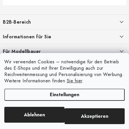
F
u
B2B-Bereich
ß
z
Unser Ziel ist die 100%ige Orientierung an den Bedürfnissen der
Informationen für Sie
Geschäftspartner, die Bereitstellung geeigneter Dienstleistungen und
e
Service
i
Über uns
Für Modellbauer
l
Meine Bestellung
ANMELDUNG
Wir verwenden Cookies – notwendige für den Betrieb
Modellfarben-Umrechner
e
Mein Konto
des E-Shops und mit Ihrer Einwilligung auch zur
Kontakte
Art Scale Modellbau-Glossar
Reichweitenmessung und Personalisierung von Werbung.
Anmelden
Weitere Informationen finden
Sie hier
.
Versand und Bezahlung
FAQ
Registrierung
Bedingungen und Konditionen
Einstellungen
Ausstellungen 2026
Copyright 2026
Art Scale Kit
. Alle Rechte vorbehalten.
Bestellhistorie
Datenschutzbestimmungen
Erstellt von Shoptet Premium
|
Anque Media
Persönliche Abholung in Liberec
Beschwerdeverfahren
Ablehnen
Akzeptieren
Facebook-Gruppe ASK Builders
Großhandel