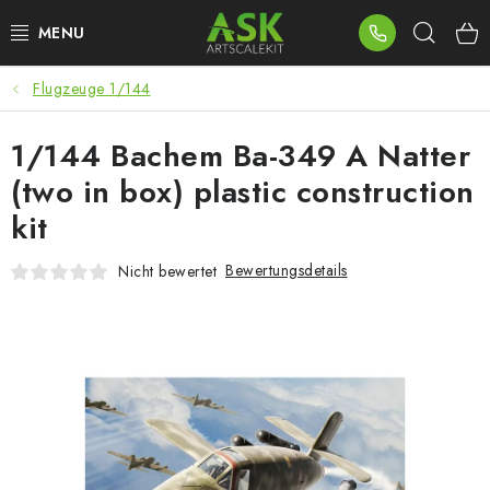
Zum
Such
Inhalt
springen
Flugzeuge 1/144
BLOG
1/144 Bachem Ba-349 A Natter
SUMMER DAYS
(two in box) plastic construction
WARHAMMER
kit
ASK PRODUKTE
Bewertungsdetails
Nicht bewertet
NEUHEITEN
PLASTIKMODELLE
ZUBEHÖR