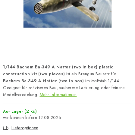
FARBEN & WERKZEUGE
PUBLIKATIONEN
SKY RIDERS COFFEE
VOUCHERS
VERKAUFTE MARKEN
1/144 Bachem Ba-349 A Natter (two in box) plastic
construction kit (two pieces)
ist ein Brengun Bausatz für
Über uns
Meine Bestellung
Kontakte
Bachem Ba-349 A Natter (two in box)
im Maßstab 1/144.
Geeignet für präziseren Bau, sauberere Lackierung oder feinere
Versand und Bezahlung
Bedingungen und Konditionen
Modellveredelung.
Mehr Informationen
Datenschutzbestimmungen
Beschwerdeverfahren
Großhandel
Modellfarben-Umrechner
(2 ks)
Auf Lager
Art Scale Modellbau-Glossar
12.08.2026
FAQ
Ausstellungen 2026
Lieferoptionen